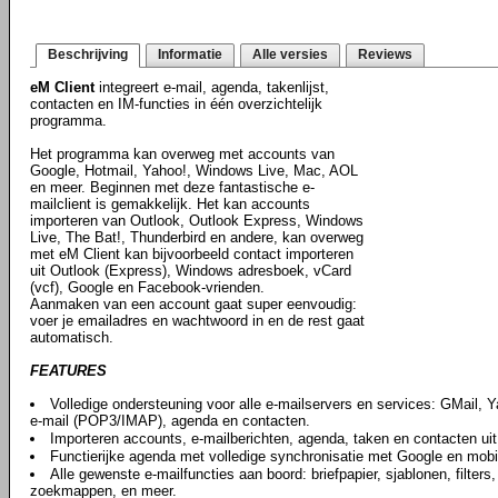
Beschrijving
Informatie
Alle versies
Reviews
eM Client
integreert e-mail, agenda, takenlijst,
contacten en IM-functies in één overzichtelijk
programma.
Het programma kan overweg met accounts van
Google, Hotmail, Yahoo!, Windows Live, Mac, AOL
en meer. Beginnen met deze fantastische e-
mailclient is gemakkelijk. Het kan accounts
importeren van Outlook, Outlook Express, Windows
Live, The Bat!, Thunderbird en andere, kan overweg
met eM Client kan bijvoorbeeld contact importeren
uit Outlook (Express), Windows adresboek, vCard
(vcf), Google en Facebook-vrienden.
Aanmaken van een account gaat super eenvoudig:
voer je emailadres en wachtwoord in en de rest gaat
automatisch.
FEATURES
Volledige ondersteuning voor alle e-mailservers en services: GMail, 
e-mail (POP3/IMAP), agenda en contacten.
Importeren accounts, e-mailberichten, agenda, taken en contacten ui
Functierijke agenda met volledige synchronisatie met Google en mobi
Alle gewenste e-mailfuncties aan boord: briefpapier, sjablonen, filter
zoekmappen, en meer.