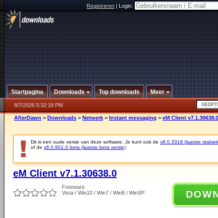
Registreren
|
Login:
Startpagina
Downloads
Top downloads
Meer
8/7/2026 5:32:18 PM
AfterDawn
>
Downloads
>
Netwerk
>
Instant messaging
>
eM Client v7.1.30638.
Dit is een oude versie van deze software. Je kunt ook de
v8.0.3318 (laatste stabiel
of de
v8.0.901.0 beta (laatste beta versie)
.
eM Client v7.1.30638.0
Freeware
DOW
Vista / Win10 / Win7 / Win8 / WinXP