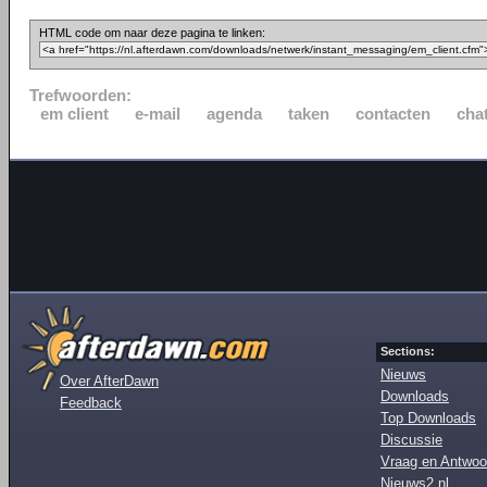
HTML code om naar deze pagina te linken:
Trefwoorden:
em client
e-mail
agenda
taken
contacten
cha
Sections:
Nieuws
Over AfterDawn
Downloads
Feedback
Top Downloads
Discussie
Vraag en Antwoo
Nieuws2.nl