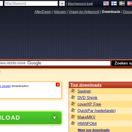
|
Wachtwoord kwijt
AfterDawn
|
Nieuws
|
Vraag en Antwoord
|
Downloads
|
Discu
0
Top downloads
X
e versie)
downloaden.
Spotnet
DVD Shrink
coverXP Free
QuickPar (nederlands)
NLOAD
MakeMKV
HWiNFO64
Meer top downloads