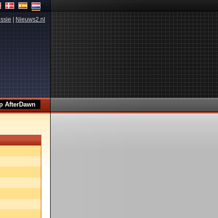
ssie
|
Nieuws2.nl