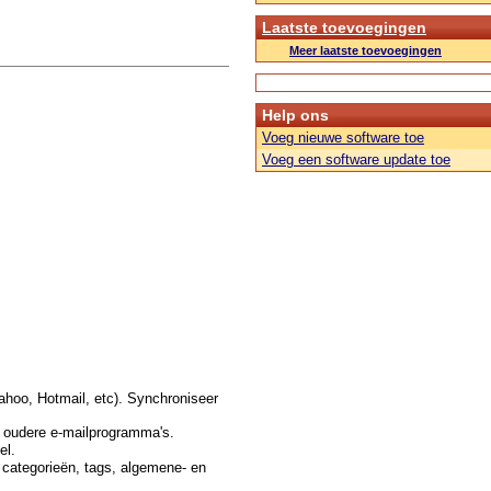
Laatste toevoegingen
Meer laatste toevoegingen
Help ons
Voeg nieuwe software toe
Voeg een software update toe
Yahoo, Hotmail, etc). Synchroniseer
t oudere e-mailprogramma's.
el.
s, categorieën, tags, algemene- en