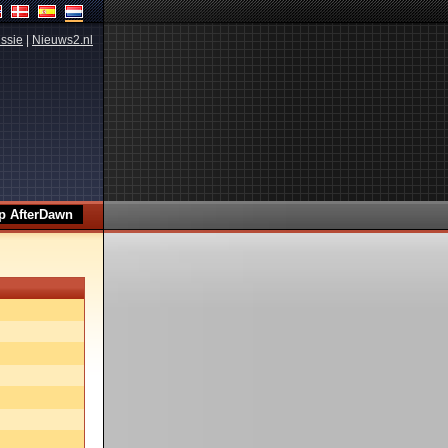
ssie
|
Nieuws2.nl