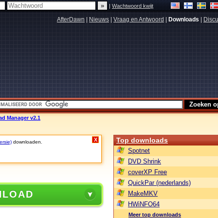
|
Wachtwoord kwijt
AfterDawn
|
Nieuws
|
Vraag en Antwoord
|
Downloads
|
Discu
d Manager v2.1
Top downloads
X
ersie)
downloaden.
Spotnet
DVD Shrink
coverXP Free
QuickPar (nederlands)
NLOAD
MakeMKV
HWiNFO64
Meer top downloads