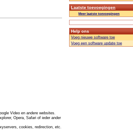
Laatste toevoegingen
Meer laatste toevoegingen
Help ons
Voeg nieuwe software toe
Voeg een software update toe
gle Video en andere websites.
lorer, Opera, Safari of ieder ander
servers, cookies, redirection, etc.