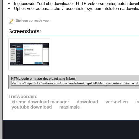
Ingebouwde YouTube downloader, HTTP vekeersmonitor, batch downl
Opties voor automatische viruscontrole, systeem afsluiten na downlo
Stel een correctie voor
Screenshots:
HTML code om naar deze pagina te linken:
Trefwoorden:
xtreme download manager
download
versnellen
i
youtube download
maximale