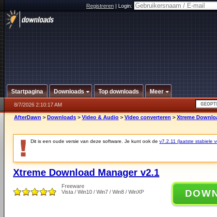
Registreren
|
Login:
Startpagina
Downloads
Top downloads
Meer
8/7/2026 2:10:17 AM
AfterDawn
>
Downloads
>
Video & Audio
>
Video converteren
>
Xtreme Downloa
Dit is een oude versie van deze software. Je kunt ook de
v7.2.11 (laatste stabiele v
Xtreme Download Manager v2.1
Freeware
DOW
Vista / Win10 / Win7 / Win8 / WinXP