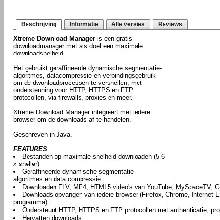
Beschrijving
Informatie
Alle versies
Reviews
Xtreme Download Manager
is een gratis
downloadmanager met als doel een maximale
downloadsnelheid.
Het gebruikt geraffineerde dynamische segmentatie-
algoritmes, datacompressie en verbindingsgebruik
om de dwonloadprocessen te versnellen, met
ondersteuning voor HTTP, HTTPS en FTP
protocollen, via firewalls, proxies en meer.
Xtreme Download Manager integreert met iedere
browser om de downloads af te handelen.
Geschreven in Java.
FEATURES
Bestanden op maximale snelheid downloaden (5-6
x sneller)
Geraffineerde dynamische segmentatie-
algoritmes en data compressie.
Downloaden FLV, MP4, HTML5 video's van YouTube, MySpaceTV, Goo
Downloads opvangen van iedere browser (Firefox, Chrome, Internet Exp
programma).
Ondersteunt HTTP, HTTPS en FTP protocollen met authenticatie, proxy
Hervatten downloads.