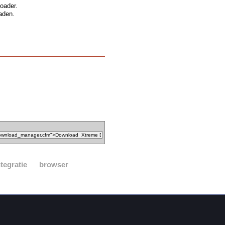
oader.
aden.
ntegratie
browser