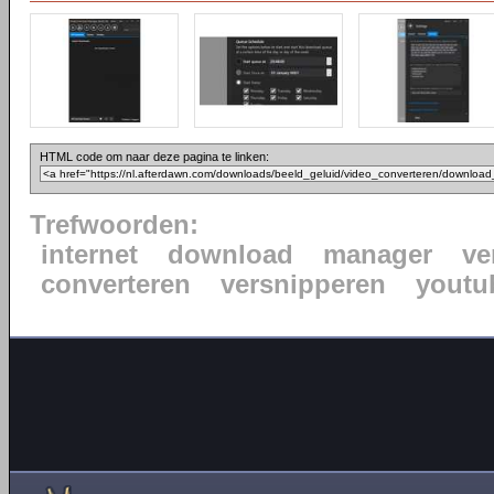
HTML code om naar deze pagina te linken:
Trefwoorden:
internet
download
manager
ve
converteren
versnipperen
youtu