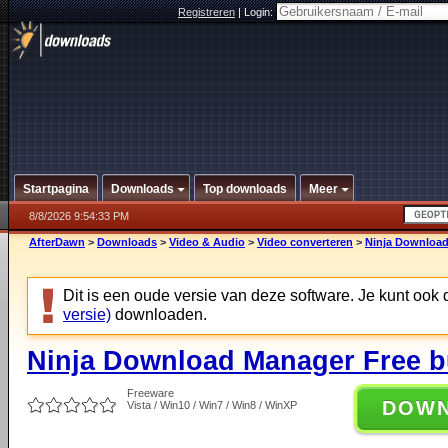
Registreren
|
Login:
Startpagina
Downloads
Top downloads
Meer
8/8/2026 9:54:33 PM
AfterDawn
>
Downloads
>
Video & Audio
>
Video converteren
>
Ninja Download
Dit is een oude versie van deze software. Je kunt ook
versie)
downloaden.
Ninja Download Manager Free b
Freeware
DOW
Vista / Win10 / Win7 / Win8 / WinXP