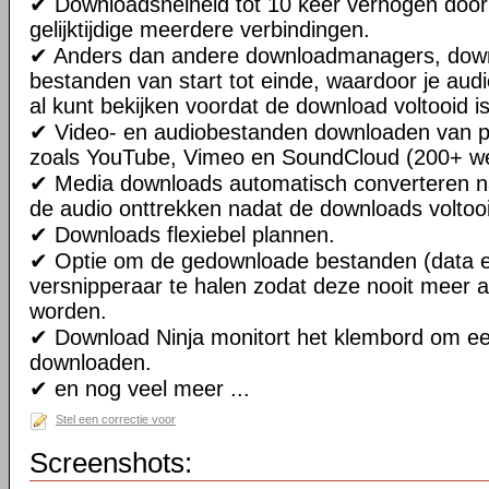
✔ Downloadsnelheid tot 10 keer verhogen door
gelijktijdige meerdere verbindingen.
✔ Anders dan andere downloadmanagers, down
bestanden van start tot einde, waardoor je aud
al kunt bekijken voordat de download voltooid is
✔ Video- en audiobestanden downloaden van p
zoals YouTube, Vimeo en SoundCloud (200+ we
✔ Media downloads automatisch converteren n
de audio onttrekken nadat de downloads voltooi
✔ Downloads flexiebel plannen.
✔ Optie om de gedownloade bestanden (data e
versnipperaar te halen zodat deze nooit meer 
worden.
✔ Download Ninja monitort het klembord om ee
downloaden.
✔ en nog veel meer ...
Stel een correctie voor
Screenshots: