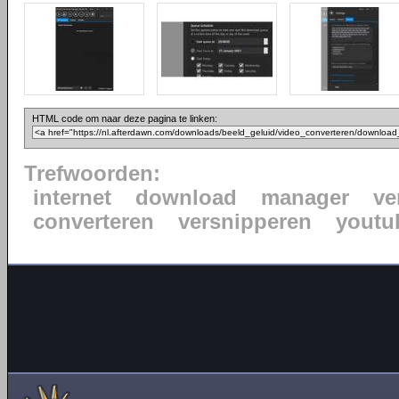
HTML code om naar deze pagina te linken:
Trefwoorden:
internet
download
manager
ve
converteren
versnipperen
youtu