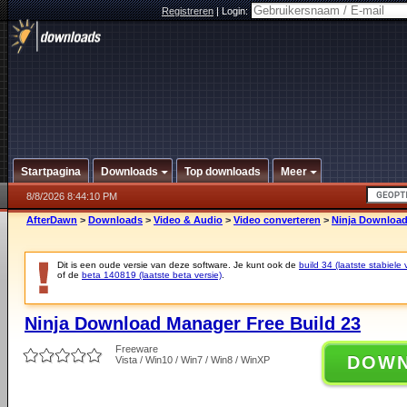
Registreren
|
Login:
Startpagina
Downloads
Top downloads
Meer
8/8/2026 8:44:10 PM
AfterDawn
>
Downloads
>
Video & Audio
>
Video converteren
>
Ninja Download
Dit is een oude versie van deze software. Je kunt ook de
build 34 (laatste stabiele 
of de
beta 140819 (laatste beta versie)
.
Ninja Download Manager Free Build 23
Freeware
DOW
Vista / Win10 / Win7 / Win8 / WinXP