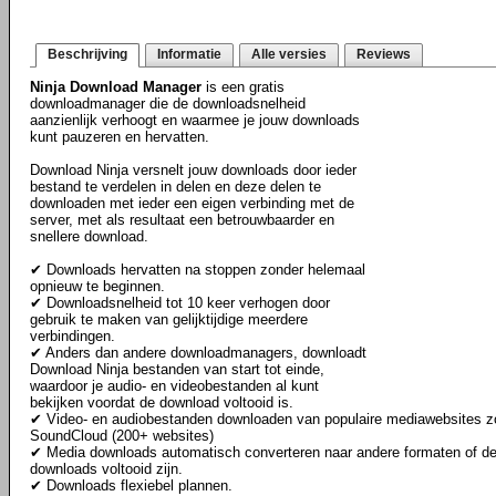
Beschrijving
Informatie
Alle versies
Reviews
Ninja Download Manager
is een gratis
downloadmanager die de downloadsnelheid
aanzienlijk verhoogt en waarmee je jouw downloads
kunt pauzeren en hervatten.
Download Ninja versnelt jouw downloads door ieder
bestand te verdelen in delen en deze delen te
downloaden met ieder een eigen verbinding met de
server, met als resultaat een betrouwbaarder en
snellere download.
✔ Downloads hervatten na stoppen zonder helemaal
opnieuw te beginnen.
✔ Downloadsnelheid tot 10 keer verhogen door
gebruik te maken van gelijktijdige meerdere
verbindingen.
✔ Anders dan andere downloadmanagers, downloadt
Download Ninja bestanden van start tot einde,
waardoor je audio- en videobestanden al kunt
bekijken voordat de download voltooid is.
✔ Video- en audiobestanden downloaden van populaire mediawebsites 
SoundCloud (200+ websites)
✔ Media downloads automatisch converteren naar andere formaten of de
downloads voltooid zijn.
✔ Downloads flexiebel plannen.