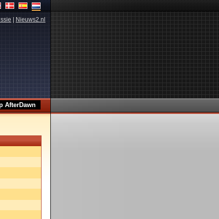
ssie
|
Nieuws2.nl