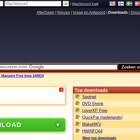
|
Wachtwoord kwijt
AfterDawn
|
Nieuws
|
Vraag en Antwoord
|
Downloads
|
Discu
 Manager Free beta 140819
Top downloads
X
Spotnet
DVD Shrink
coverXP Free
QuickPar (nederlands)
NLOAD
MakeMKV
HWiNFO64
Meer top downloads