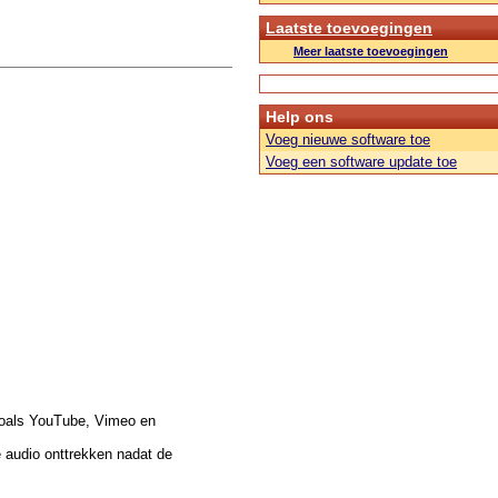
Laatste toevoegingen
Meer laatste toevoegingen
Help ons
Voeg nieuwe software toe
Voeg een software update toe
zoals YouTube, Vimeo en
 audio onttrekken nadat de