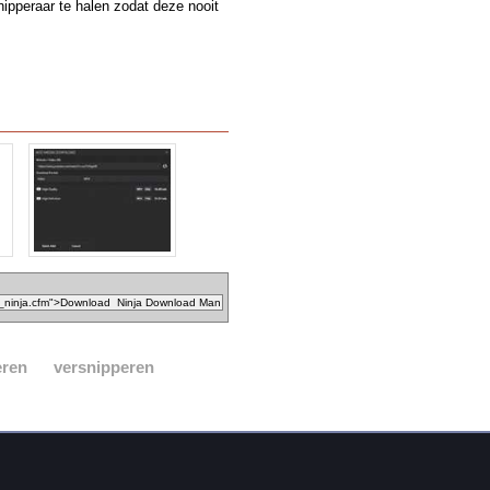
pperaar te halen zodat deze nooit
eren
versnipperen