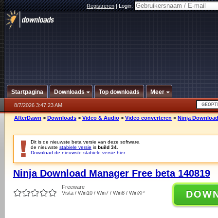
Registreren
|
Login:
Startpagina
Downloads
Top downloads
Meer
8/7/2026 3:47:23 AM
AfterDawn
>
Downloads
>
Video & Audio
>
Video converteren
>
Ninja Download
Dit is de nieuwste beta versie van deze software.
de nieuwste
stabiele versie
is
build 34
.
Download de nieuwste stabiele versie hier
.
Ninja Download Manager Free beta 140819
Freeware
DOW
Vista / Win10 / Win7 / Win8 / WinXP