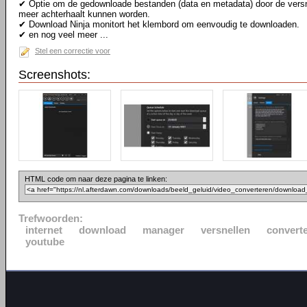
✔ Optie om de gedownloade bestanden (data en metadata) door de versni
meer achterhaalt kunnen worden.
✔ Download Ninja monitort het klembord om eenvoudig te downloaden.
✔ en nog veel meer ...
Stel een correctie voor
Screenshots:
HTML code om naar deze pagina te linken:
Trefwoorden:
internet
download
manager
versnellen
convert
youtube