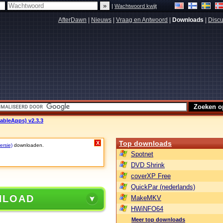
|
Wachtwoord kwijt
AfterDawn
|
Nieuws
|
Vraag en Antwoord
|
Downloads
|
Discu
ableApps) v2.3.3
Top downloads
X
ersie)
downloaden.
Spotnet
DVD Shrink
coverXP Free
QuickPar (nederlands)
NLOAD
MakeMKV
HWiNFO64
Meer top downloads