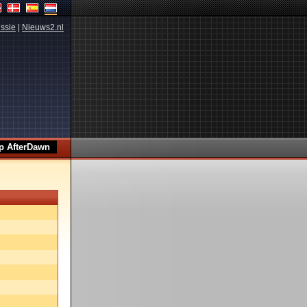
ssie
|
Nieuws2.nl