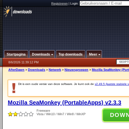
Registreren
|
Login:
Startpagina
Downloads
Top downloads
Meer
8/6/2026 11:39:12 PM
AfterDawn
>
Downloads
>
Netwerk
>
Nieuwsgroepen
>
Mozilla SeaMonkey (Port
Dit is een oude versie van deze software. Je kunt ook de
v2.49.5 (laatste stabiele v
Mozilla SeaMonkey (PortableApps) v2.3.3
Freeware
DOW
Vista / Win10 / Win7 / Win8 / WinXP