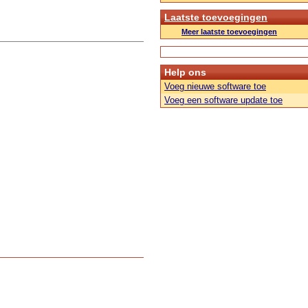
Laatste toevoegingen
Meer laatste toevoegingen
Help ons
Voeg nieuwe software toe
Voeg een software update toe