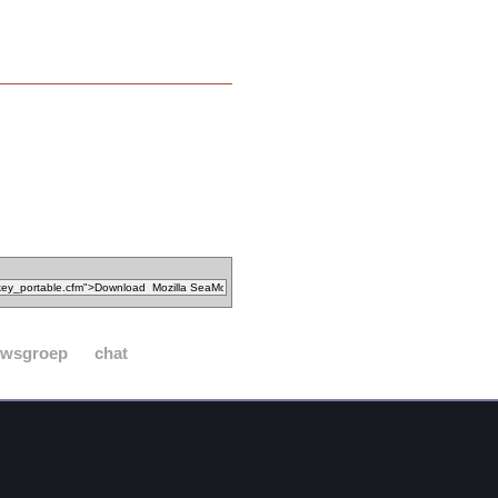
uwsgroep
chat