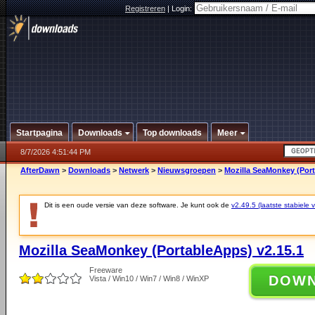
Registreren
|
Login:
Startpagina
Downloads
Top downloads
Meer
8/7/2026 4:51:44 PM
AfterDawn
>
Downloads
>
Netwerk
>
Nieuwsgroepen
>
Mozilla SeaMonkey (Port
Dit is een oude versie van deze software. Je kunt ook de
v2.49.5 (laatste stabiele v
Mozilla SeaMonkey (PortableApps) v2.15.1
Freeware
DOW
Vista / Win10 / Win7 / Win8 / WinXP