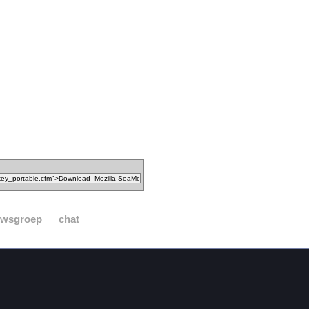
uwsgroep
chat