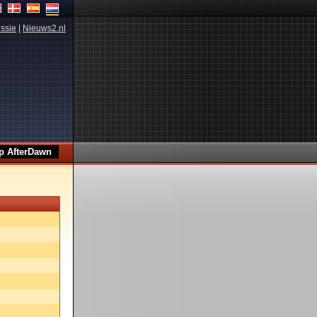
ssie
|
Nieuws2.nl