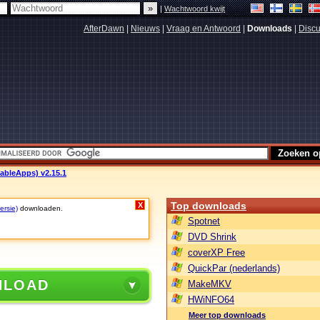
|
Wachtwoord kwijt
AfterDawn
|
Nieuws
|
Vraag en Antwoord
|
Downloads
|
Discu
ableApps) v2.15.1
Top downloads
X
ersie)
downloaden.
Spotnet
DVD Shrink
coverXP Free
QuickPar (nederlands)
NLOAD
MakeMKV
HWiNFO64
Meer top downloads