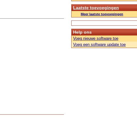
Laatste toevoegingen
Meer laatste toevoegingen
Help ons
Voeg nieuwe software toe
Voeg een software update toe