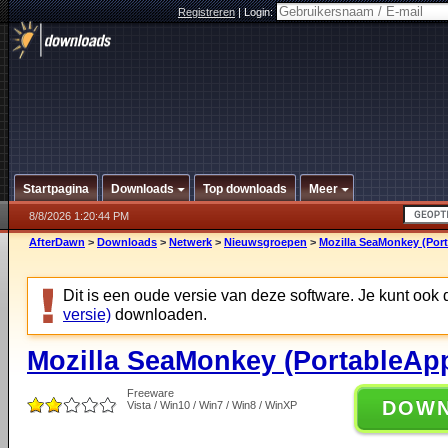
Registreren
|
Login:
Startpagina
Downloads
Top downloads
Meer
8/8/2026 1:20:44 PM
AfterDawn
>
Downloads
>
Netwerk
>
Nieuwsgroepen
>
Mozilla SeaMonkey (Port
Dit is een oude versie van deze software. Je kunt ook
versie)
downloaden.
Mozilla SeaMonkey (PortableApp
Freeware
DOW
Vista / Win10 / Win7 / Win8 / WinXP