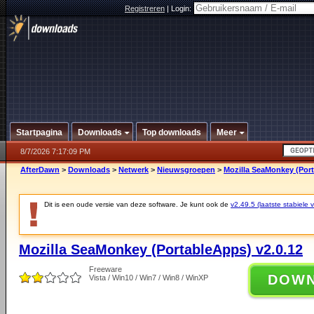
Registreren
|
Login:
Startpagina
Downloads
Top downloads
Meer
8/7/2026 7:17:09 PM
AfterDawn
>
Downloads
>
Netwerk
>
Nieuwsgroepen
>
Mozilla SeaMonkey (Port
Dit is een oude versie van deze software. Je kunt ook de
v2.49.5 (laatste stabiele v
Mozilla SeaMonkey (PortableApps) v2.0.12
Freeware
DOW
Vista / Win10 / Win7 / Win8 / WinXP