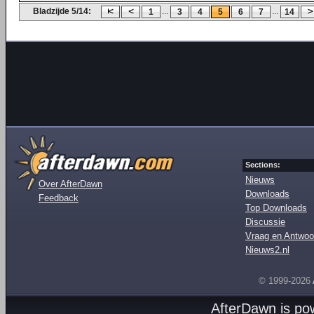
Bladzijde 5/14:
...
...
1
3
4
5
6
7
14
Sections:
Nieuws
Over AfterDawn
Downloads
Feedback
Top Downloads
Discussie
Vraag en Antwoo
Nieuws2.nl
© 1999-2026
AfterDawn is p