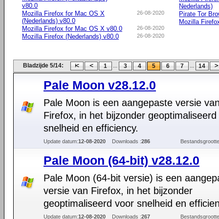
v80.0
Nederlands)
Mozilla Firefox for Mac OS X
26-08-2020
Pirate Tor Br
(Nederlands) v80.0
Mozilla Firefo
Mozilla Firefox for Mac OS X v80.0
26-08-2020
Mozilla Firefox (Nederlands) v80.0
26-08-2020
Bladzijde 5/14:
...
...
1
3
4
5
6
7
14
Pale Moon v28.12.0
Pale Moon is een aangepaste versie va
Firefox, in het bijzonder geoptimaliseerd
snelheid en efficiency.
Update datum:
12-08-2020
Downloads :
286
Bestandsgrootte
Pale Moon (64-bit) v28.12.0
Pale Moon (64-bit versie) is een aangep
versie van Firefox, in het bijzonder
geoptimaliseerd voor snelheid en efficien
Update datum:
12-08-2020
Downloads :
267
Bestandsgrootte