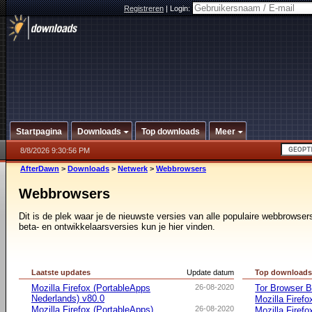
Registreren
|
Login:
Startpagina
Downloads
Top downloads
Meer
8/8/2026 9:30:56 PM
AfterDawn
>
Downloads
>
Netwerk
>
Webbrowsers
Webbrowsers
Dit is de plek waar je de nieuwste versies van alle populaire webbrows
beta- en ontwikkelaarsversies kun je hier vinden.
Laatste updates
Update datum
Top download
Mozilla Firefox (PortableApps
26-08-2020
Tor Browser B
Nederlands) v80.0
Mozilla Firefo
Mozilla Firefox (PortableApps)
26-08-2020
Mozilla Firef