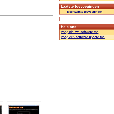
Laatste toevoegingen
Meer laatste toevoegingen
Help ons
Voeg nieuwe software toe
Voeg een software update toe