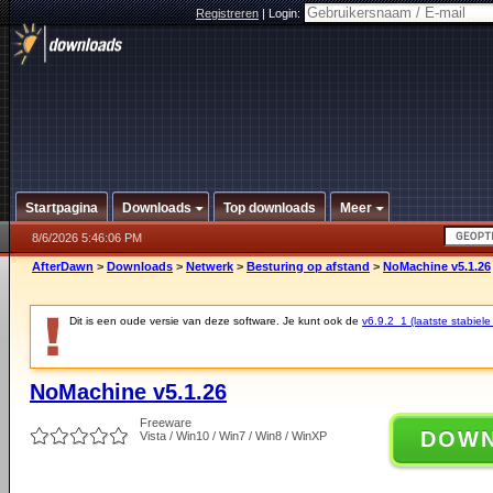
Registreren
|
Login:
Startpagina
Downloads
Top downloads
Meer
8/6/2026 5:46:06 PM
AfterDawn
>
Downloads
>
Netwerk
>
Besturing op afstand
>
NoMachine v5.1.26
Dit is een oude versie van deze software. Je kunt ook de
v6.9.2_1 (laatste stabiele
NoMachine v5.1.26
Freeware
DOW
Vista / Win10 / Win7 / Win8 / WinXP