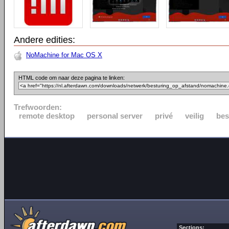
Andere edities:
NoMachine for Mac OS X
HTML code om naar deze pagina te linken:
Trefwoorden:
remote desktop
personal server
privé
veilig
bes
Sections: