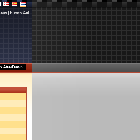
ssie
|
Nieuws2.nl