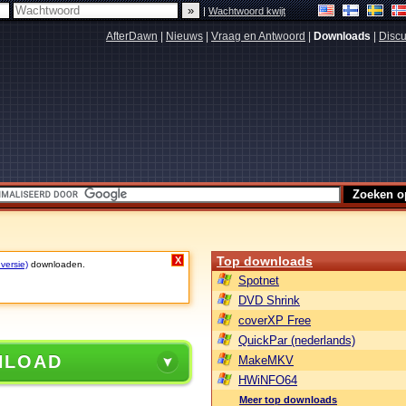
|
Wachtwoord kwijt
AfterDawn
|
Nieuws
|
Vraag en Antwoord
|
Downloads
|
Discu
Top downloads
X
 versie)
downloaden.
Spotnet
DVD Shrink
coverXP Free
QuickPar (nederlands)
NLOAD
MakeMKV
HWiNFO64
Meer top downloads