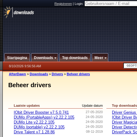
Registreren
|
Login:
Startpagina
Downloads
Top downloads
Meer
8/10/2026 9:56:56 AM
AfterDawn
>
Downloads
>
Drivers
>
Beheer drivers
Beheer drivers
Laatste updates
Update datum
Top download
IObit Driver Booster v7.5.0.741
27-05-2020
Driver Genius
DUMo (PortableApps) v2.22.2.105
24-05-2020
IObit Driver B
DUMo Lite v2.22.2.105
24-05-2020
Driver Magici
DUMo (portable) v2.22.2.105
24-05-2020
Driver Detecti
Drive Talent v7.1.28.86
08-11-2019
DriverPack So