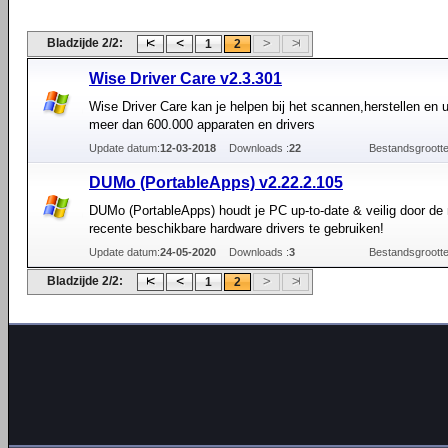
Bladzijde 2/2:
1
2
Wise Driver Care v2.3.301
Wise Driver Care kan je helpen bij het scannen,herstellen en
meer dan 600.000 apparaten en drivers
Update datum:
12-03-2018
Downloads :
22
Bestandsgrootte
DUMo (PortableApps) v2.22.2.105
DUMo (PortableApps) houdt je PC up-to-date & veilig door de
recente beschikbare hardware drivers te gebruiken!
Update datum:
24-05-2020
Downloads :
3
Bestandsgrootte
Bladzijde 2/2:
1
2