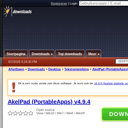
Registreren
|
Login:
Startpagina
Downloads
Top downloads
Meer
8/7/2026 4:24:30 PM
AfterDawn
>
Downloads
>
Desktop
>
Tekstverwerking
>
AkelPad (PortableApps)
Dit is een oude versie van deze software. Je kunt ook de
v4.9.8 (laatste stabiele ve
AkelPad (PortableApps) v4.9.4
Open source
DOW
Vista / Win10 / Win7 / Win8 / WinXP