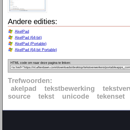
Andere edities:
AkelPad
AkelPad (64-bit)
AkelPad (Portable)
AkelPad (64-bit Portable)
HTML code om naar deze pagina te linken:
Trefwoorden:
akelpad
tekstbewerking
tekstve
source
tekst
unicode
tekenset