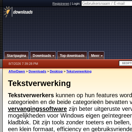
Registreren
|
Login:
Startpagina
Downloads
Top downloads
Meer
8/7/2026 7:39:28 PM
AfterDawn
>
Downloads
>
Desktop
>
Tekstverwerking
Tekstverwerking
Tekstverwerkers
kunnen op hun features word
categorieën en de beide categorieën bevatten v
vervangingssoftware
zijn beter uitgeruste v
mogelijkheden voor Windows eigen geïntegreer
kladblok. Dit zijn tools zonder toeters en bellen
een klein formaat, efficiency en gebruiksvriende