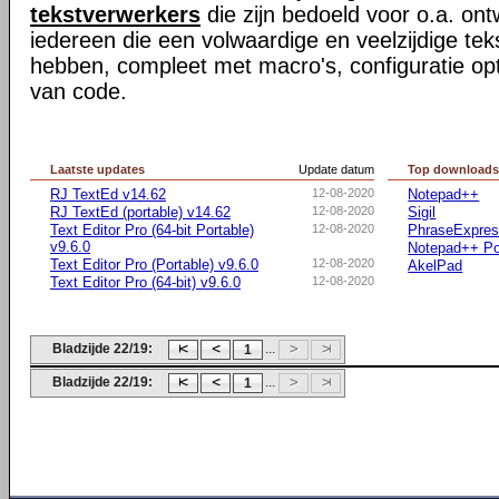
tekstverwerkers
die zijn bedoeld voor o.a. ont
iedereen die een volwaardige en veelzijdige te
hebben, compleet met macro's, configuratie opti
van code.
Laatste updates
Update datum
Top download
RJ TextEd v14.62
12-08-2020
Notepad++
RJ TextEd (portable) v14.62
12-08-2020
Sigil
Text Editor Pro (64-bit Portable)
12-08-2020
PhraseExpre
v9.6.0
Notepad++ Po
Text Editor Pro (Portable) v9.6.0
12-08-2020
AkelPad
Text Editor Pro (64-bit) v9.6.0
12-08-2020
Bladzijde 22/19:
...
1
Bladzijde 22/19:
...
1