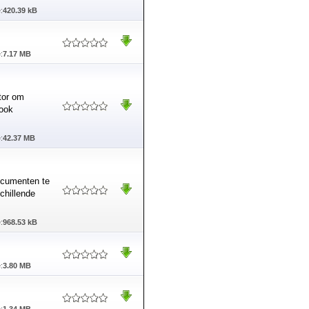
:
420.39 kB
:
7.17 MB
tor om
book
:
42.37 MB
ocumenten te
chillende
:
968.53 kB
:
3.80 MB