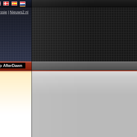
ssie
|
Nieuws2.nl