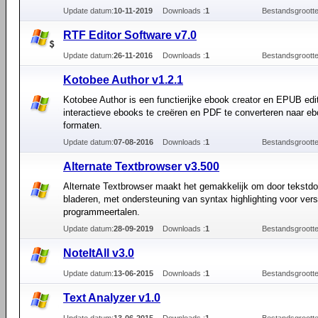
Update datum:
10-11-2019
Downloads :
1
Bestandsgrootte
RTF Editor Software v7.0
Update datum:
26-11-2016
Downloads :
1
Bestandsgrootte
Kotobee Author v1.2.1
Kotobee Author is een functierijke ebook creator en EPUB edi
interactieve ebooks te creëren en PDF te converteren naar e
formaten.
Update datum:
07-08-2016
Downloads :
1
Bestandsgrootte
Alternate Textbrowser v3.500
Alternate Textbrowser maakt het gemakkelijk om door tekstd
bladeren, met ondersteuning van syntax highlighting voor vers
programmeertalen.
Update datum:
28-09-2019
Downloads :
1
Bestandsgrootte
NoteItAll v3.0
Update datum:
13-06-2015
Downloads :
1
Bestandsgrootte
Text Analyzer v1.0