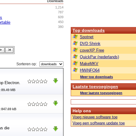
s
Downloads
1,214
787
ss
609
rtable
450
380
Top downloads
Spotnet
DVD Shrink
coverXP Free
QuickPar (nederlands)
MakeMKV
Sorteren op:
HWiNFO64
Meer top downloads
op Electron.
Laatste toevoegingen
:
89.49 MB
Meer laatste toevoegingen
:
847.69 kB
Help ons
Voeg nieuwe software toe
Voeg een software update toe
ws die