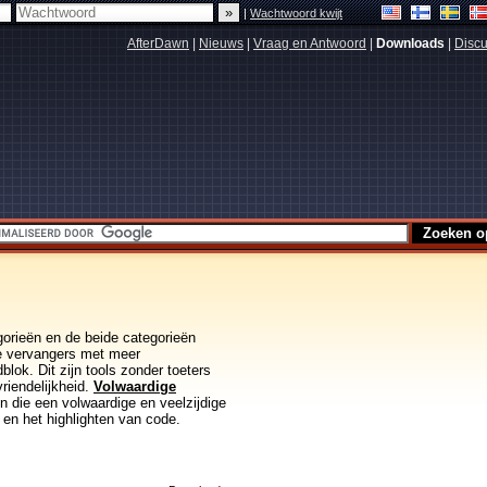
|
Wachtwoord kwijt
AfterDawn
|
Nieuws
|
Vraag en Antwoord
|
Downloads
|
Discu
orieën en de beide categorieën
te vervangers met meer
lok. Dit zijn tools zonder toeters
vriendelijkheid.
Volwaardige
n die een volwaardige en veelzijdige
 en het highlighten van code.