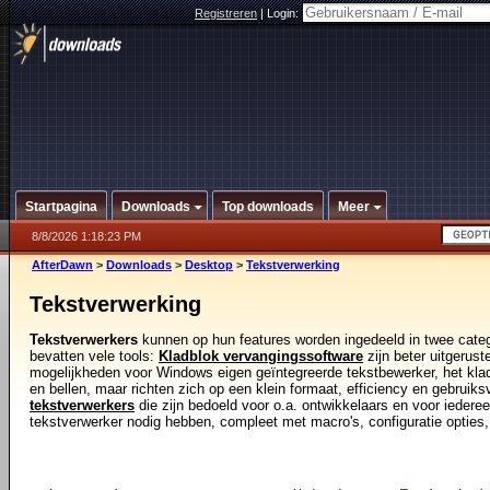
Registreren
|
Login:
Startpagina
Downloads
Top downloads
Meer
8/8/2026 1:18:23 PM
AfterDawn
>
Downloads
>
Desktop
>
Tekstverwerking
Tekstverwerking
Tekstverwerkers
kunnen op hun features worden ingedeeld in twee categ
bevatten vele tools:
Kladblok vervangingssoftware
zijn beter uitgerus
mogelijkheden voor Windows eigen geïntegreerde tekstbewerker, het kladb
en bellen, maar richten zich op een klein formaat, efficiency en gebruiks
tekstverwerkers
die zijn bedoeld voor o.a. ontwikkelaars en voor iederee
tekstverwerker nodig hebben, compleet met macro's, configuratie opties,