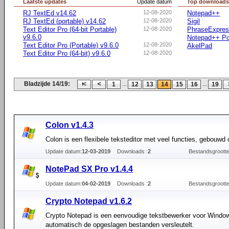
Laatste updates
Update datum
Top download
RJ TextEd v14.62
12-08-2020
Notepad++
RJ TextEd (portable) v14.62
12-08-2020
Sigil
Text Editor Pro (64-bit Portable)
12-08-2020
PhraseExpre
v9.6.0
Notepad++ Po
Text Editor Pro (Portable) v9.6.0
12-08-2020
AkelPad
Text Editor Pro (64-bit) v9.6.0
12-08-2020
Bladzijde 14/19:
...
...
1
12
13
14
15
16
19
Colon v1.4.3
Colon is een flexibele teksteditor met veel functies, gebouwd 
Update datum:
12-03-2019
Downloads :
2
Bestandsgrootte
NotePad SX Pro v1.4.4
Update datum:
04-02-2019
Downloads :
2
Bestandsgrootte
Crypto Notepad v1.6.2
Crypto Notepad is een eenvoudige tekstbewerker voor Windo
automatisch de opgeslagen bestanden versleutelt.