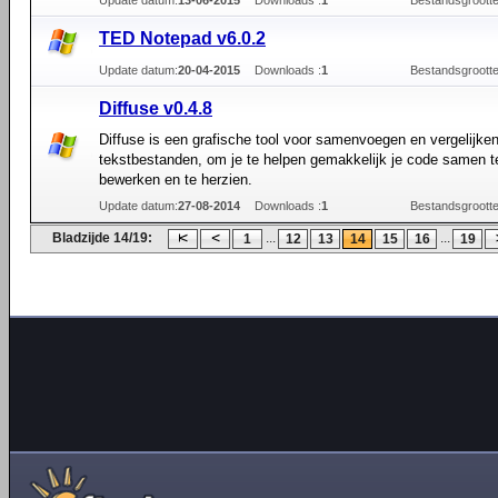
Update datum:
13-06-2015
Downloads :
1
Bestandsgrootte
TED Notepad v6.0.2
Update datum:
20-04-2015
Downloads :
1
Bestandsgrootte
Diffuse v0.4.8
Diffuse is een grafische tool voor samenvoegen en vergelijke
tekstbestanden, om je te helpen gemakkelijk je code samen t
bewerken en te herzien.
Update datum:
27-08-2014
Downloads :
1
Bestandsgrootte
Bladzijde 14/19:
...
...
1
12
13
14
15
16
19