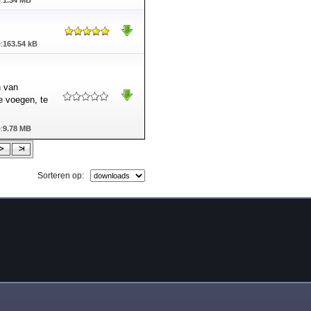
:
1.34 MB
:
163.54 kB
n van
e voegen, te
:
9.78 MB
Sorteren op: