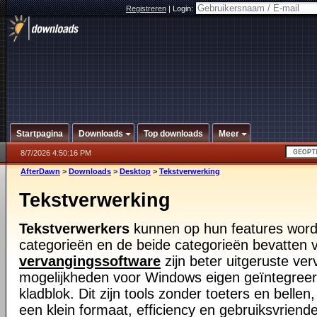
Registreren
|
Login:
Startpagina
Downloads
Top downloads
Meer
8/7/2026 4:50:16 PM
AfterDawn
>
Downloads
>
Desktop
>
Tekstverwerking
Tekstverwerking
Tekstverwerkers
kunnen op hun features word
categorieën en de beide categorieën bevatten v
vervangingssoftware
zijn beter uitgeruste v
mogelijkheden voor Windows eigen geïntegreer
kladblok. Dit zijn tools zonder toeters en bellen
een klein formaat, efficiency en gebruiksvriende