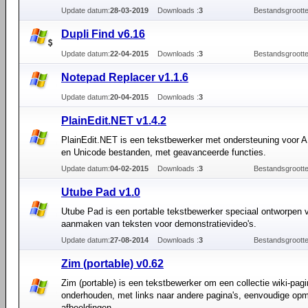
Update datum:
28-03-2019
Downloads :
3
Bestandsgrootte
Dupli Find v6.16
Update datum:
22-04-2015
Downloads :
3
Bestandsgrootte
Notepad Replacer v1.1.6
Update datum:
20-04-2015
Downloads :
3
PlainEdit.NET v1.4.2
PlainEdit.NET is een tekstbewerker met ondersteuning voor 
en Unicode bestanden, met geavanceerde functies.
Update datum:
04-02-2015
Downloads :
3
Bestandsgrootte
Utube Pad v1.0
Utube Pad is een portable tekstbewerker speciaal ontworpen 
aanmaken van teksten voor demonstratievideo's.
Update datum:
27-08-2014
Downloads :
3
Bestandsgrootte
Zim (portable) v0.62
Zim (portable) is een tekstbewerker om een collectie wiki-pagi
onderhouden, met links naar andere pagina's, eenvoudige op
afbeeldingen.