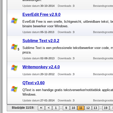
Update datum:
30-10-2014
Downloads :
3
Bestandsgrootte
EverEdit Free v2.9.0
EverEdit Free is een snelle, lichtgewicht, uitbreidbare tekst, b
binaire bewerker voor Windows.
Update datum:
05-11-2013
Downloads :
3
Bestandsgrootte
Sublime Text v2.0.2
Sublime Text is een professionele tekstbewerker voor code, 
proza.
Update datum:
02-08-2013
Downloads :
3
Bestandsgrootte
Writemonkey v2.4.0
Update datum:
20-12-2012
Downloads :
3
Bestandsgrootte
QText v3.60
QText is een handige gratis tekstverwerker/notitieblok applica
Windows.
Update datum:
27-01-2014
Downloads :
3
Bestandsgrootte
Bladzijde 11/19:
...
...
1
9
10
11
12
13
19