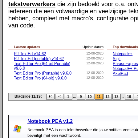
tekstverwerkers
die zijn bedoeld voor o.a. ont
iedereen die een volwaardige en veelzijdige te
hebben, compleet met macro's, configuratie opti
van code.
Laatste updates
Update datum
Top download
RJ TextEd v14.62
12-08-2020
Notepad++
RJ TextEd (portable) v14.62
12-08-2020
Sigil
Text Editor Pro (64-bit Portable)
12-08-2020
PhraseExpre
v9.6.0
Notepad++ Po
Text Editor Pro (Portable) v9.6.0
12-08-2020
AkelPad
Text Editor Pro (64-bit) v9.6.0
12-08-2020
Bladzijde 11/19:
...
...
1
9
10
11
12
13
19
Notebook PEA v1.2
Notebook PEA is een tekstbewerker die jouw notities versleute
beveiligt met een wachtwoord.