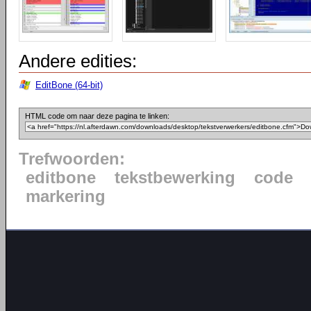
Andere edities:
EditBone (64-bit)
HTML code om naar deze pagina te linken:
Trefwoorden:
editbone
tekstbewerking
code
markering