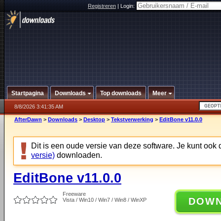
Registreren
|
Login:
Startpagina
Downloads
Top downloads
Meer
8/8/2026 3:41:35 AM
AfterDawn
>
Downloads
>
Desktop
>
Tekstverwerking
>
EditBone v11.0.0
Dit is een oude versie van deze software. Je kunt ook
versie)
downloaden.
EditBone v11.0.0
Freeware
DOW
Vista / Win10 / Win7 / Win8 / WinXP