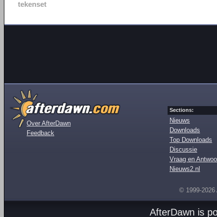
tekenset
Sections:
Nieuws
Over AfterDawn
Downloads
Feedback
Top Downloads
Discussie
Vraag en Antwoo
Nieuws2.nl
© 1999-2026
AfterDawn is p