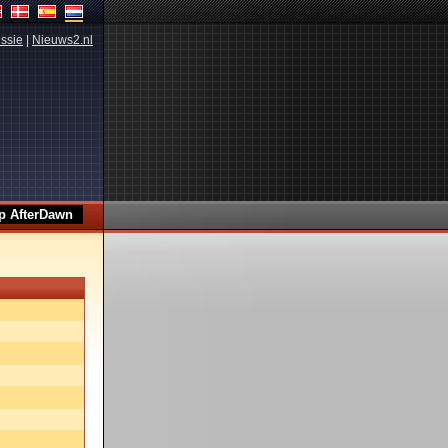
ssie
|
Nieuws2.nl