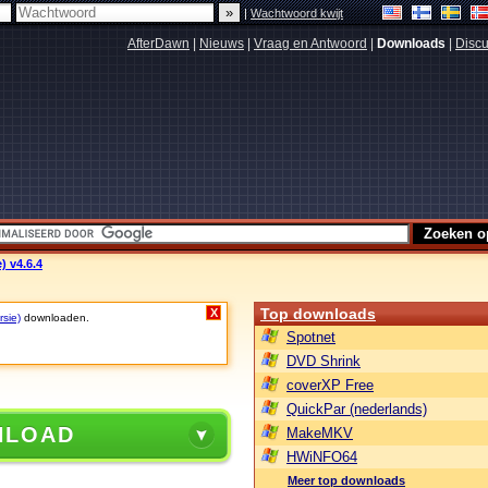
|
Wachtwoord kwijt
AfterDawn
|
Nieuws
|
Vraag en Antwoord
|
Downloads
|
Discu
) v4.6.4
Top downloads
X
rsie)
downloaden.
Spotnet
DVD Shrink
coverXP Free
QuickPar (nederlands)
NLOAD
MakeMKV
HWiNFO64
Meer top downloads