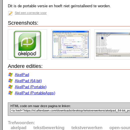
Dit is de portable versie en hoeft niet geïnstalleerd te worden.
Stel een correctie voor
Screenshots:
Andere edities:
AkelPad
AkelPad (64-bit)
AkelPad (Portable)
AkelPad (PortableApps)
HTML code om naar deze pagina te linken:
Trefwoorden:
akelpad
tekstbewerking
tekstverwerken
open-sou