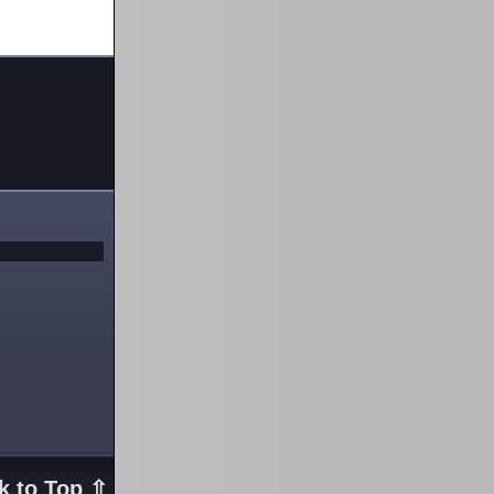
k to Top ⇧