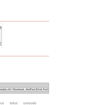
rce
tekst
unicode