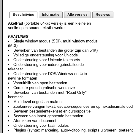
Beschrijving
Informatie
Alle versies
Reviews
AkelPad
(portable 64-bit versie) is een kleine en
snelle open-source tekstbewerker.
FEATURES
Single window modus (SDI), multi window modus
(MDI)
Bewerken van bestanden die groter zijn dan 64K)
Volledige ondersteuning voor Unicode
Ondersteuning voor Unicode tekensets
Ondersteuning voor iedere geïnstalleerde
tekenset
Ondersteuning voor DOS/Windows en Unix
newline formaten
Vooruitblik van open bestanden
Correcte pseudografische weergave
Bewerken van bestanden met "Read Only"
kenmerk
Multi-level ongedaan maken
Zoeken/vervangen tekst, escape-sequences en op hexadecimale cod
Bewaren bestandentekenset en cursorpositie
Bewaren van laatst geopende bestanden
Afdrukken van document
Ondersteuning voor taalmodules
Plugins (syntax markering, auto-voltooiing, scripts uitvoeren, toetse