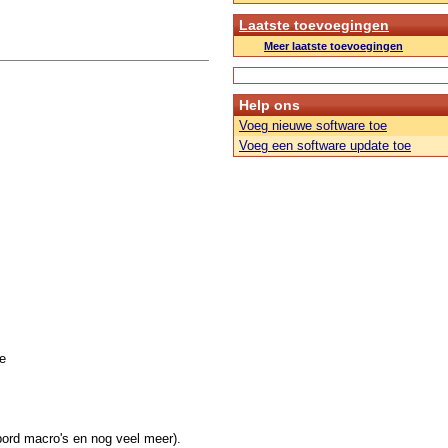
Laatste toevoegingen
Meer laatste toevoegingen
Help ons
Voeg nieuwe software toe
Voeg een software update toe
e
nbord macro's en nog veel meer).