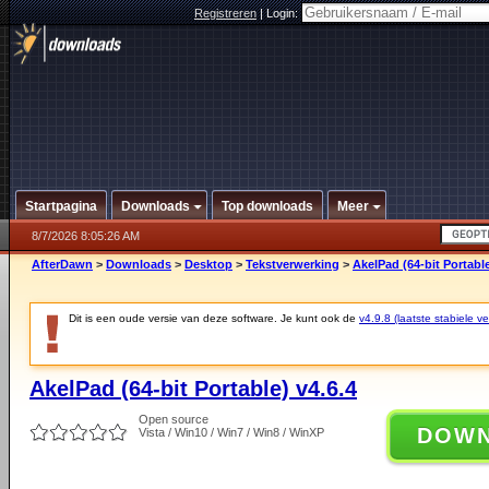
Registreren
|
Login:
Startpagina
Downloads
Top downloads
Meer
8/7/2026 8:05:26 AM
AfterDawn
>
Downloads
>
Desktop
>
Tekstverwerking
>
AkelPad (64-bit Portable
Dit is een oude versie van deze software. Je kunt ook de
v4.9.8 (laatste stabiele ve
AkelPad (64-bit Portable) v4.6.4
Open source
DOW
Vista / Win10 / Win7 / Win8 / WinXP