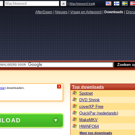
|
Wachtwoord kwijt
AfterDawn
|
Nieuws
|
Vraag en Antwoord
|
Downloads
|
Discu
Top downloads
X
rsie)
downloaden.
Spotnet
DVD Shrink
coverXP Free
QuickPar (nederlands)
NLOAD
MakeMKV
HWiNFO64
Meer top downloads