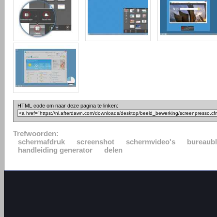
HTML code om naar deze pagina te linken:
Trefwoorden:
schermafdruk
screenshot
schermvideo's
bureaubl
handleiding generator
delen