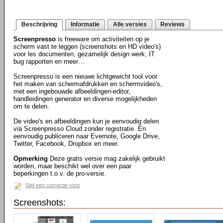
Beschrijving
Informatie
Alle versies
Reviews
Screenpresso
is freeware om activiteiten op je
scherm vast te leggen (screenshots en HD video's)
voor les documenten, gezamelijk design werk, IT
bug rapporten en meer…
Screenpresso is een nieuwe lichtgewicht tool voor
het maken van schermafdrukken en schermvideo's,
met een ingebouwde afbeeldingen-editor,
handleidingen generator en diverse mogelijkheden
om te delen.
De video's en afbeeldingen kun je eenvoudig delen
via Screenpresso Cloud zonder registratie. En
eenvoudig publiceren naar Evernote, Google Drive,
Twitter, Facebook, Dropbox en meer.
Opmerking
Deze gratis versie mag zakelijk gebruikt
worden, maar beschikt wel over een paar
beperkingen t.o.v. de pro-versie.
Stel een correctie voor
Screenshots: