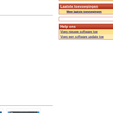
Laatste toevoegingen
Meer laatste toevoegingen
Help ons
Voeg nieuwe software toe
Voeg een software update toe