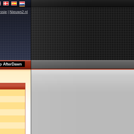
ssie
|
Nieuws2.nl