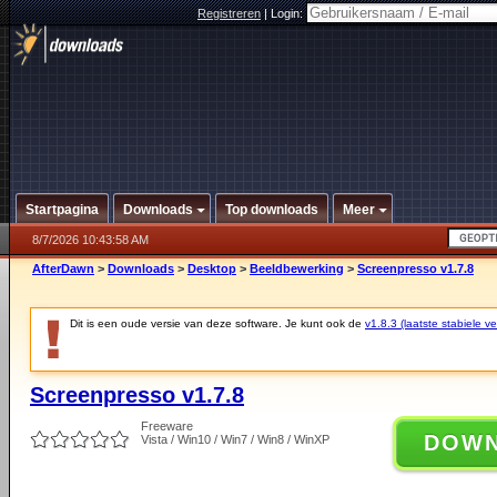
Registreren
|
Login:
Startpagina
Downloads
Top downloads
Meer
8/7/2026 10:43:58 AM
AfterDawn
>
Downloads
>
Desktop
>
Beeldbewerking
>
Screenpresso v1.7.8
Dit is een oude versie van deze software. Je kunt ook de
v1.8.3 (laatste stabiele ve
Screenpresso v1.7.8
Freeware
DOW
Vista / Win10 / Win7 / Win8 / WinXP