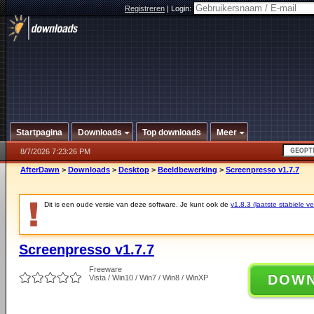
Registreren
|
Login:
Startpagina
Downloads
Top downloads
Meer
8/7/2026 7:23:26 PM
AfterDawn
>
Downloads
>
Desktop
>
Beeldbewerking
>
Screenpresso v1.7.7
Dit is een oude versie van deze software. Je kunt ook de
v1.8.3 (laatste stabiele ve
Screenpresso v1.7.7
Freeware
DOW
Vista / Win10 / Win7 / Win8 / WinXP