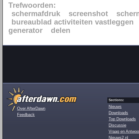
Trefwoorden:
schermafdruk
screenshot
scher
bureaublad activiteiten vastleggen
generator
delen
Sections:
Nieuws
Over AfterDawn
Downloads
Feedback
Top Downloads
Discussie
Vraag en Antwoo
Nieuws2.nl