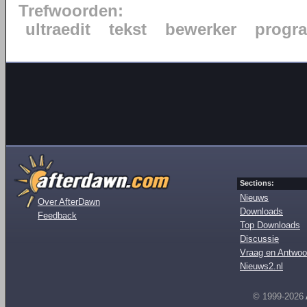
Trefwoorden:
ultraedit
tekst
bewerker
progr
Sections:
Nieuws
Over AfterDawn
Downloads
Feedback
Top Downloads
Discussie
Vraag en Antwoo
Nieuws2.nl
© 1999-2026