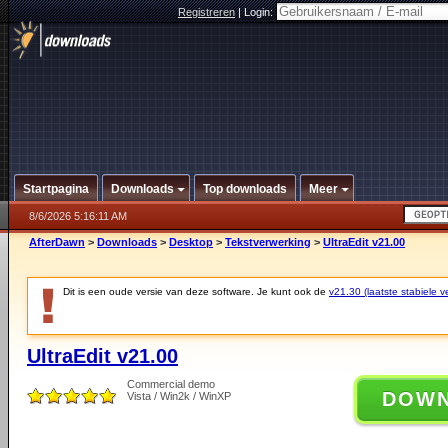
Registreren
|
Login:
Startpagina
Downloads
Top downloads
Meer
8/6/2026 5:16:11 AM
AfterDawn
>
Downloads
>
Desktop
>
Tekstverwerking
>
UltraEdit v21.00
Dit is een oude versie van deze software. Je kunt ook de
v21.30 (laatste stabiele ve
UltraEdit v21.00
Commercial demo
DOW
Vista / Win2k / WinXP