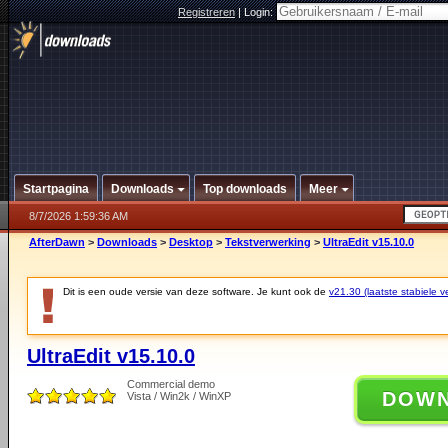
Registreren
|
Login:
Startpagina
Downloads
Top downloads
Meer
8/7/2026 1:59:36 AM
AfterDawn
>
Downloads
>
Desktop
>
Tekstverwerking
>
UltraEdit v15.10.0
Dit is een oude versie van deze software. Je kunt ook de
v21.30 (laatste stabiele ve
UltraEdit v15.10.0
Commercial demo
DOW
Vista / Win2k / WinXP