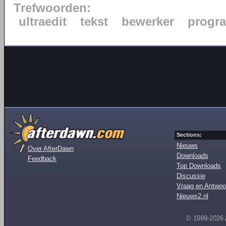
Trefwoorden:
ultraedit
tekst
bewerker
progr
Sections:
Nieuws
Over AfterDawn
Downloads
Feedback
Top Downloads
Discussie
Vraag en Antwoo
Nieuws2.nl
© 1999-2026