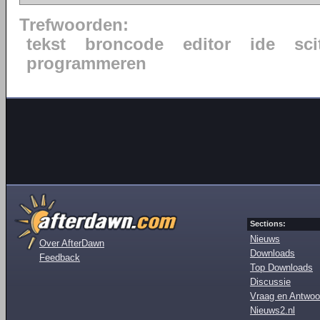
Trefwoorden:
tekst
broncode
editor
ide
sci
programmeren
Sections:
Nieuws
Over AfterDawn
Downloads
Feedback
Top Downloads
Discussie
Vraag en Antwoo
Nieuws2.nl