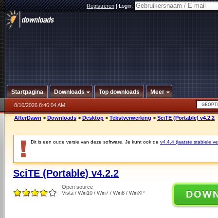
Registreren
|
Login:
Startpagina
Downloads
Top downloads
Meer
8/10/2026 8:46:04 AM
AfterDawn
>
Downloads
>
Desktop
>
Tekstverwerking
>
SciTE (Portable) v4.2.2
Dit is een oude versie van deze software. Je kunt ook de
v4.4.4 (laatste stabiele ve
SciTE (Portable) v4.2.2
Open source
DOW
Vista / Win10 / Win7 / Win8 / WinXP