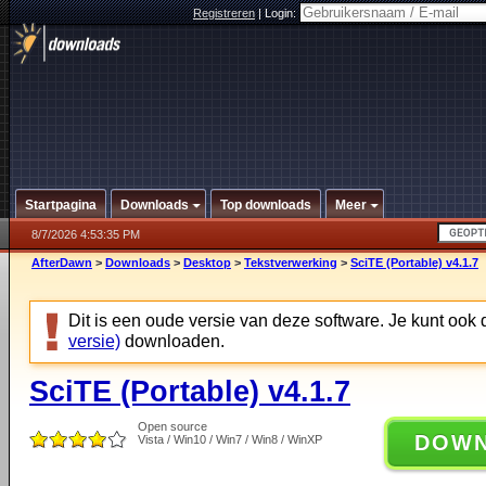
Registreren
|
Login:
Startpagina
Downloads
Top downloads
Meer
8/7/2026 4:53:35 PM
AfterDawn
>
Downloads
>
Desktop
>
Tekstverwerking
>
SciTE (Portable) v4.1.7
Dit is een oude versie van deze software. Je kunt ook
versie)
downloaden.
SciTE (Portable) v4.1.7
Open source
DOW
Vista / Win10 / Win7 / Win8 / WinXP