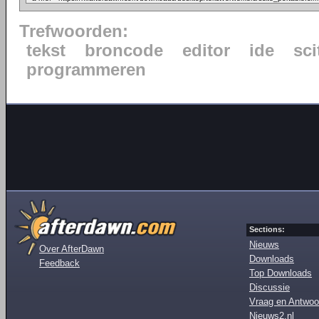
Trefwoorden:
tekst
broncode
editor
ide
sci
programmeren
Sections:
Nieuws
Over AfterDawn
Downloads
Feedback
Top Downloads
Discussie
Vraag en Antwoo
Nieuws2.nl