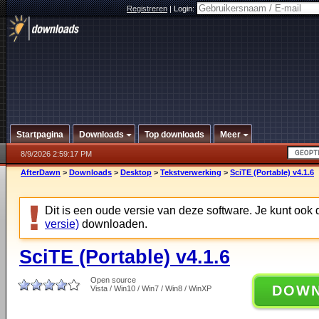
Registreren
|
Login:
Startpagina
Downloads
Top downloads
Meer
8/9/2026 2:59:17 PM
AfterDawn
>
Downloads
>
Desktop
>
Tekstverwerking
>
SciTE (Portable) v4.1.6
Dit is een oude versie van deze software. Je kunt ook
versie)
downloaden.
SciTE (Portable) v4.1.6
Open source
DOW
Vista / Win10 / Win7 / Win8 / WinXP