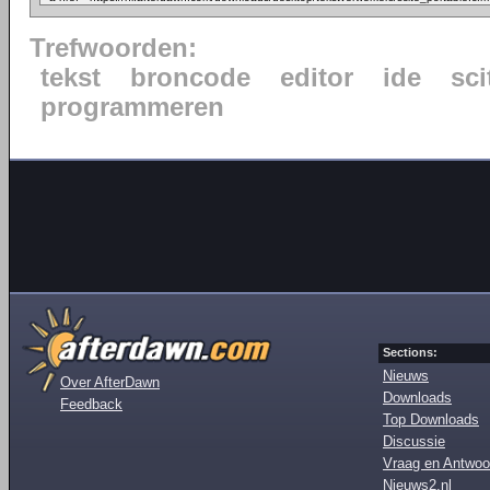
Trefwoorden:
tekst
broncode
editor
ide
sci
programmeren
Sections:
Nieuws
Over AfterDawn
Downloads
Feedback
Top Downloads
Discussie
Vraag en Antwoo
Nieuws2.nl