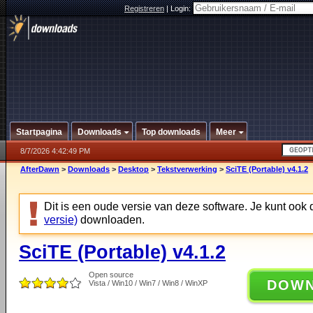
Registreren
|
Login:
Startpagina
Downloads
Top downloads
Meer
8/7/2026 4:42:49 PM
AfterDawn
>
Downloads
>
Desktop
>
Tekstverwerking
>
SciTE (Portable) v4.1.2
Dit is een oude versie van deze software. Je kunt ook
versie)
downloaden.
SciTE (Portable) v4.1.2
Open source
DOW
Vista / Win10 / Win7 / Win8 / WinXP