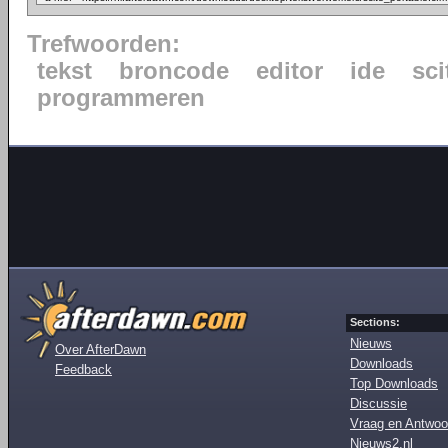
Trefwoorden:
tekst
broncode
editor
ide
sci
programmeren
Sections:
Nieuws
Over AfterDawn
Downloads
Feedback
Top Downloads
Discussie
Vraag en Antwoo
Nieuws2.nl