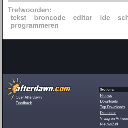
Trefwoorden:
tekst
broncode
editor
ide
sci
programmeren
Sections:
Nieuws
Over AfterDawn
Downloads
Feedback
Top Downloads
Discussie
Vraag en Antwoo
Nieuws2.nl