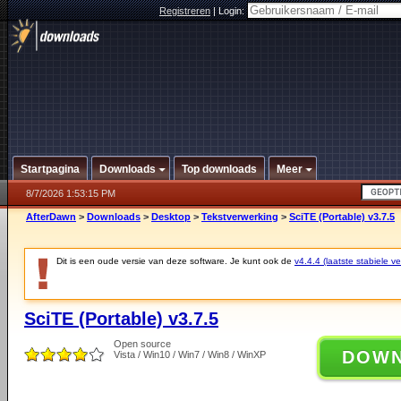
Registreren
|
Login:
Startpagina
Downloads
Top downloads
Meer
8/7/2026 1:53:15 PM
AfterDawn
>
Downloads
>
Desktop
>
Tekstverwerking
>
SciTE (Portable) v3.7.5
Dit is een oude versie van deze software. Je kunt ook de
v4.4.4 (laatste stabiele ve
SciTE (Portable) v3.7.5
Open source
DOW
Vista / Win10 / Win7 / Win8 / WinXP