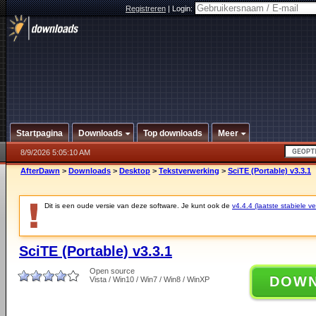
Registreren
|
Login:
Startpagina
Downloads
Top downloads
Meer
8/9/2026 5:05:10 AM
AfterDawn
>
Downloads
>
Desktop
>
Tekstverwerking
>
SciTE (Portable) v3.3.1
Dit is een oude versie van deze software. Je kunt ook de
v4.4.4 (laatste stabiele ve
SciTE (Portable) v3.3.1
Open source
DOW
Vista / Win10 / Win7 / Win8 / WinXP