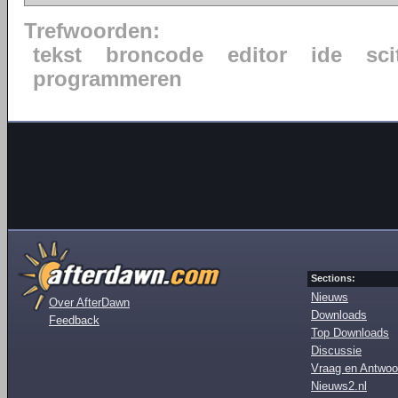
Trefwoorden:
tekst
broncode
editor
ide
sci
programmeren
Sections:
Nieuws
Over AfterDawn
Downloads
Feedback
Top Downloads
Discussie
Vraag en Antwoo
Nieuws2.nl