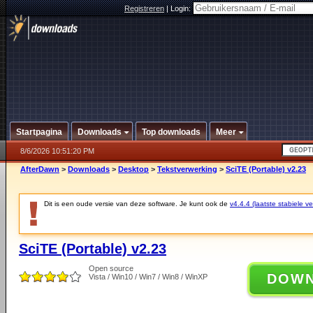
Registreren
|
Login:
Startpagina
Downloads
Top downloads
Meer
8/6/2026 10:51:20 PM
AfterDawn
>
Downloads
>
Desktop
>
Tekstverwerking
>
SciTE (Portable) v2.23
Dit is een oude versie van deze software. Je kunt ook de
v4.4.4 (laatste stabiele ve
SciTE (Portable) v2.23
Open source
DOW
Vista / Win10 / Win7 / Win8 / WinXP