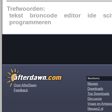
Trefwoorden:
tekst
broncode
editor
ide
sci
programmeren
Sections:
Nieuws
Over AfterDawn
Downloads
Feedback
Top Downloads
Discussie
Vraag en Antwoo
Nieuws2.nl