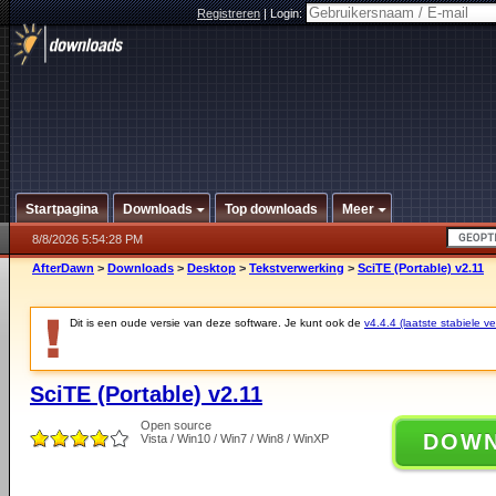
Registreren
|
Login:
Startpagina
Downloads
Top downloads
Meer
8/8/2026 5:54:28 PM
AfterDawn
>
Downloads
>
Desktop
>
Tekstverwerking
>
SciTE (Portable) v2.11
Dit is een oude versie van deze software. Je kunt ook de
v4.4.4 (laatste stabiele ve
SciTE (Portable) v2.11
Open source
DOW
Vista / Win10 / Win7 / Win8 / WinXP