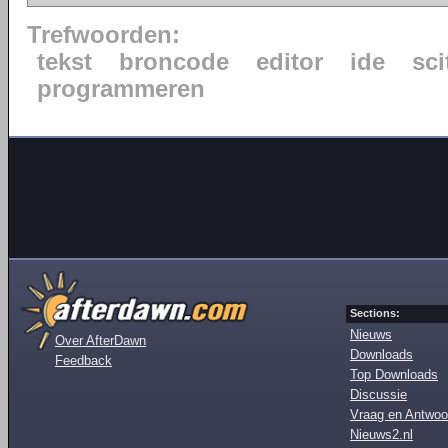
Trefwoorden:
tekst
broncode
editor
ide
sci
programmeren
Sections:
Nieuws
Over AfterDawn
Downloads
Feedback
Top Downloads
Discussie
Vraag en Antwoo
Nieuws2.nl