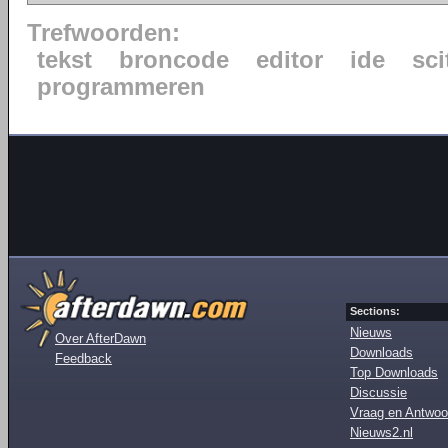
Trefwoorden:
tekst
broncode
editor
ide
sci
programmeren
Sections:
Nieuws
Over AfterDawn
Downloads
Feedback
Top Downloads
Discussie
Vraag en Antwoo
Nieuws2.nl