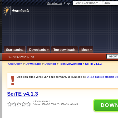
Registreren
|
Login:
Startpagina
Downloads
Top downloads
Meer
8/7/2026 9:40:35 PM
AfterDawn
>
Downloads
>
Desktop
>
Tekstverwerking
>
SciTE v4.1.3
Dit is een oude versie van deze software. Je kunt ook de
v4.4.4 (laatste stabiele ve
SciTE v4.1.3
Open source
DOW
Vista / Win10 / Win7 / Win8 / WinXP