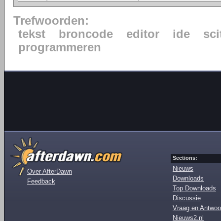
Trefwoorden:
tekst
broncode
editor
ide
sci
programmeren
Sections:
Nieuws
Over AfterDawn
Downloads
Feedback
Top Downloads
Discussie
Vraag en Antwoo
Nieuws2.nl