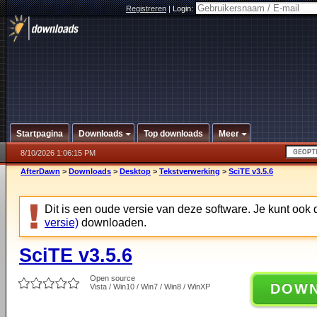
Registreren
|
Login:
Startpagina
Downloads
Top downloads
Meer
8/10/2026 1:06:15 PM
AfterDawn
>
Downloads
>
Desktop
>
Tekstverwerking
>
SciTE v3.5.6
Dit is een oude versie van deze software. Je kunt ook
versie)
downloaden.
SciTE v3.5.6
Open source
DOW
Vista / Win10 / Win7 / Win8 / WinXP