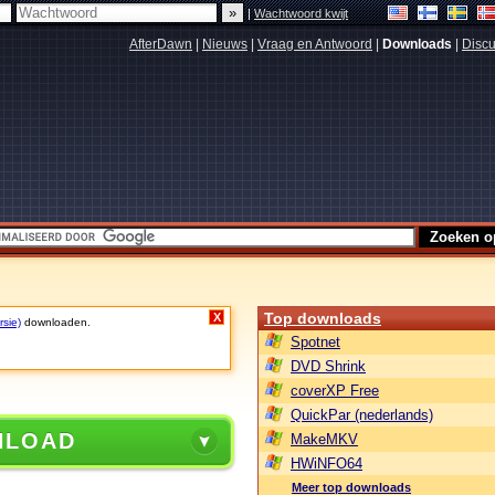
|
Wachtwoord kwijt
AfterDawn
|
Nieuws
|
Vraag en Antwoord
|
Downloads
|
Discu
Top downloads
X
rsie)
downloaden.
Spotnet
DVD Shrink
coverXP Free
QuickPar (nederlands)
NLOAD
MakeMKV
HWiNFO64
Meer top downloads