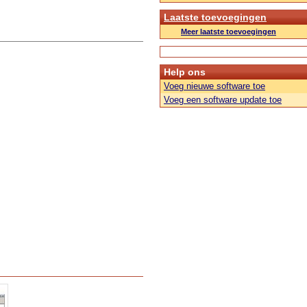
Laatste toevoegingen
Meer laatste toevoegingen
Help ons
Voeg nieuwe software toe
Voeg een software update toe