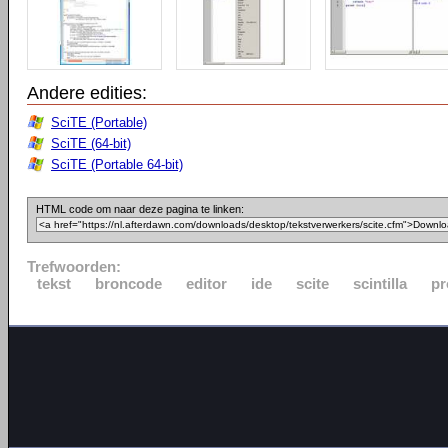
Andere edities:
SciTE (Portable)
SciTE (64-bit)
SciTE (Portable 64-bit)
HTML code om naar deze pagina te linken:
Trefwoorden:
tekst
broncode
editor
ide
scite
scintilla
p