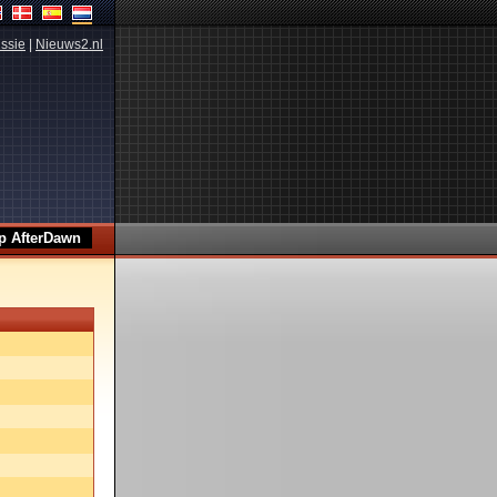
ssie
|
Nieuws2.nl