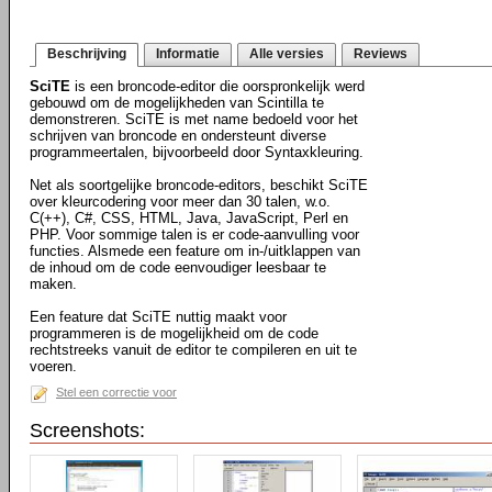
Beschrijving
Informatie
Alle versies
Reviews
SciTE
is een broncode-editor die oorspronkelijk werd
gebouwd om de mogelijkheden van Scintilla te
demonstreren. SciTE is met name bedoeld voor het
schrijven van broncode en ondersteunt diverse
programmeertalen, bijvoorbeeld door Syntaxkleuring.
Net als soortgelijke broncode-editors, beschikt SciTE
over kleurcodering voor meer dan 30 talen, w.o.
C(++), C#, CSS, HTML, Java, JavaScript, Perl en
PHP. Voor sommige talen is er code-aanvulling voor
functies. Alsmede een feature om in-/uitklappen van
de inhoud om de code eenvoudiger leesbaar te
maken.
Een feature dat SciTE nuttig maakt voor
programmeren is de mogelijkheid om de code
rechtstreeks vanuit de editor te compileren en uit te
voeren.
Stel een correctie voor
Screenshots: