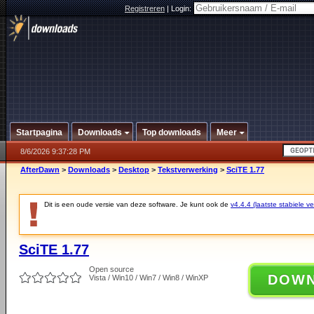
Registreren
|
Login:
Startpagina
Downloads
Top downloads
Meer
8/6/2026 9:37:28 PM
AfterDawn
>
Downloads
>
Desktop
>
Tekstverwerking
>
SciTE 1.77
Dit is een oude versie van deze software. Je kunt ook de
v4.4.4 (laatste stabiele ve
SciTE 1.77
Open source
DOW
Vista / Win10 / Win7 / Win8 / WinXP