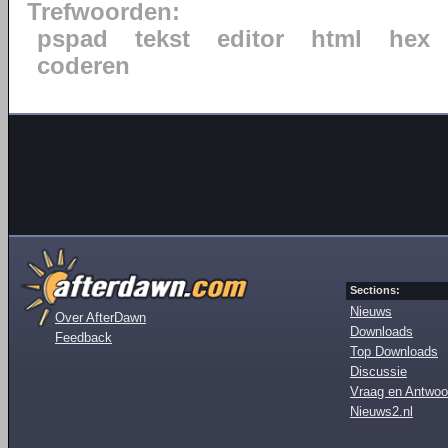
Trefwoorden:
pspad
tekst
editor
html
hex
coderen
Sections:
Nieuws
Over AfterDawn
Downloads
Feedback
Top Downloads
Discussie
Vraag en Antwoo
Nieuws2.nl