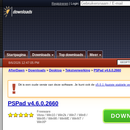
Registreren
|
Login:
Startpagina
Downloads
Top downloads
Meer
8/6/2026 12:47:05 PM
AfterDawn
>
Downloads
>
Desktop
>
Tekstverwerking
>
PSPad v4.6.0.2660
Dit is een oude versie van deze software. Je kunt ook de
v5.0.1 (laatste stabiele ve
PSPad v4.6.0.2660
Freeware
DOW
Vista / Win10 / Win2k / Win7 / Win8 /
Win95 / Win98 / WinME / WinNT /
WinXP