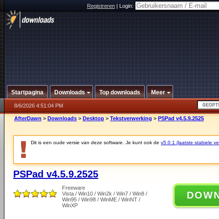
Registreren
|
Login:
Startpagina
Downloads
Top downloads
Meer
8/6/2026 4:51:04 PM
AfterDawn
>
Downloads
>
Desktop
>
Tekstverwerking
>
PSPad v4.5.9.2525
Dit is een oude versie van deze software. Je kunt ook de
v5.0.1 (laatste stabiele ve
PSPad v4.5.9.2525
Freeware
DOW
Vista / Win10 / Win2k / Win7 / Win8 /
Win95 / Win98 / WinME / WinNT /
WinXP