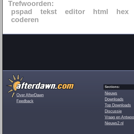
Trefwoorden:
pspad
tekst
editor
html
hex
coderen
Sections:
Nieuws
Over AfterDawn
Downloads
Feedback
Top Downloads
Discussie
Vraag en Antwoo
Nieuws2.nl