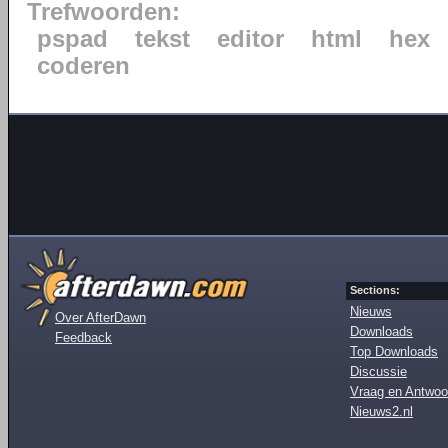
Trefwoorden:
pspad
tekst
editor
html
hex
coderen
Sections:
Nieuws
Over AfterDawn
Downloads
Feedback
Top Downloads
Discussie
Vraag en Antwoo
Nieuws2.nl