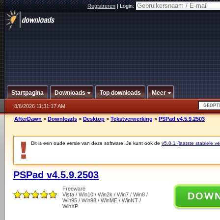
Registreren
|
Login:
Startpagina
Downloads
Top downloads
Meer
8/6/2026 11:31:17 AM
AfterDawn
>
Downloads
>
Desktop
>
Tekstverwerking
>
PSPad v4.5.9.2503
Dit is een oude versie van deze software. Je kunt ook de
v5.0.1 (laatste stabiele ve
PSPad v4.5.9.2503
Freeware
DOW
Vista / Win10 / Win2k / Win7 / Win8 /
Win95 / Win98 / WinME / WinNT /
WinXP