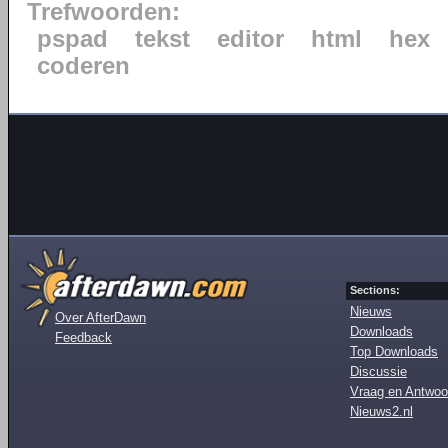
Trefwoorden:
pspad
tekst
editor
html
hex
coderen
Sections:
Nieuws
Over AfterDawn
Downloads
Feedback
Top Downloads
Discussie
Vraag en Antwoo
Nieuws2.nl