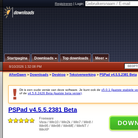
Registreren
|
Login:
Startpagina
Downloads
Top downloads
Meer
8/10/2026 1:32:08 PM
AfterDawn
>
Downloads
>
Desktop
>
Tekstverwerking
>
PSPad v4.5.5.2381 Beta
Dit is een oude versie van deze software. Je kunt ook de
v5.0.1 (laatste stabiele ve
of de
v4.5.6.2426 Beta (laatste beta versie)
.
PSPad v4.5.5.2381 Beta
Freeware
DOW
Vista / Win10 / Win2k / Win7 / Win8 /
Win95 / Win98 / WinME / WinNT /
WinXP