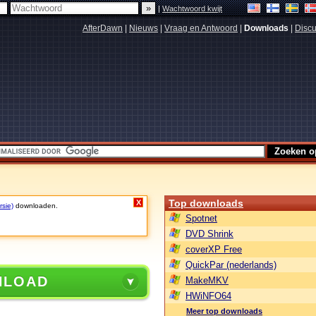
|
Wachtwoord kwijt
AfterDawn
|
Nieuws
|
Vraag en Antwoord
|
Downloads
|
Discu
Top downloads
X
rsie)
downloaden.
Spotnet
DVD Shrink
coverXP Free
QuickPar (nederlands)
NLOAD
MakeMKV
HWiNFO64
Meer top downloads