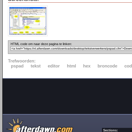
HTML code om naar deze pagina te linken:
Trefwoorden:
pspad
tekst
editor
html
hex
broncode
cod
Sections: