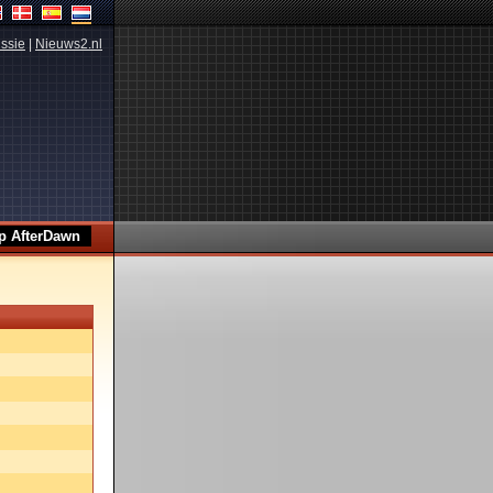
ssie
|
Nieuws2.nl