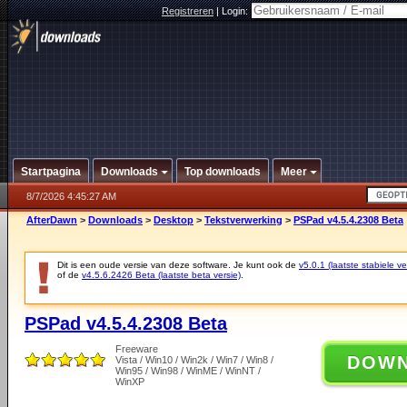
Registreren
|
Login:
Startpagina
Downloads
Top downloads
Meer
8/7/2026 4:45:27 AM
AfterDawn
>
Downloads
>
Desktop
>
Tekstverwerking
>
PSPad v4.5.4.2308 Beta
Dit is een oude versie van deze software. Je kunt ook de
v5.0.1 (laatste stabiele ve
of de
v4.5.6.2426 Beta (laatste beta versie)
.
PSPad v4.5.4.2308 Beta
Freeware
DOW
Vista / Win10 / Win2k / Win7 / Win8 /
Win95 / Win98 / WinME / WinNT /
WinXP