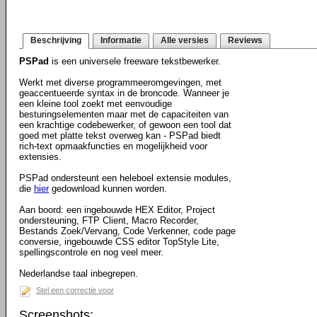
Beschrijving
Informatie
Alle versies
Reviews
PSPad
is een universele freeware tekstbewerker.
Werkt met diverse programmeeromgevingen, met
geaccentueerde syntax in de broncode. Wanneer je
een kleine tool zoekt met eenvoudige
besturingselementen maar met de capaciteiten van
een krachtige codebewerker, of gewoon een tool dat
goed met platte tekst overweg kan - PSPad biedt
rich-text opmaakfuncties en mogelijkheid voor
extensies.
PSPad ondersteunt een heleboel extensie modules,
die
hier
gedownload kunnen worden.
Aan boord: een ingebouwde HEX Editor, Project
ondersteuning, FTP Client, Macro Recorder,
Bestands Zoek/Vervang, Code Verkenner, code page
conversie, ingebouwde CSS editor TopStyle Lite,
spellingscontrole en nog veel meer.
Nederlandse taal inbegrepen.
Stel een correctie voor
Screenshots: