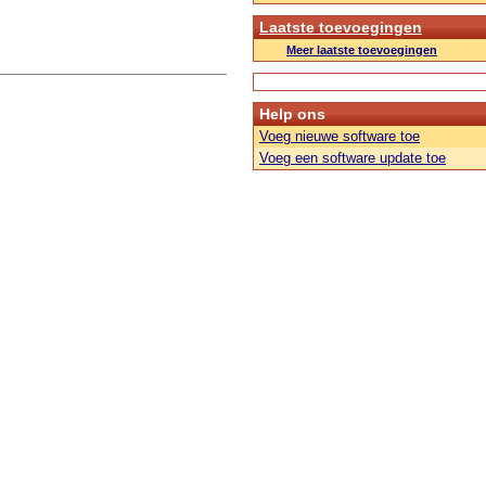
Laatste toevoegingen
Meer laatste toevoegingen
Help ons
Voeg nieuwe software toe
Voeg een software update toe