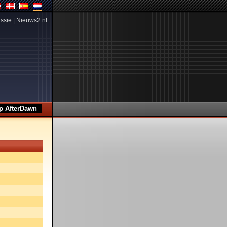
ssie
|
Nieuws2.nl