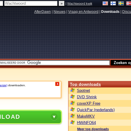
|
Wachtwoord kwijt
AfterDawn
|
Nieuws
|
Vraag en Antwoord
|
Downloads
|
Discu
Top downloads
X
ersie)
downloaden.
Spotnet
DVD Shrink
coverXP Free
QuickPar (nederlands)
NLOAD
MakeMKV
HWiNFO64
Meer top downloads