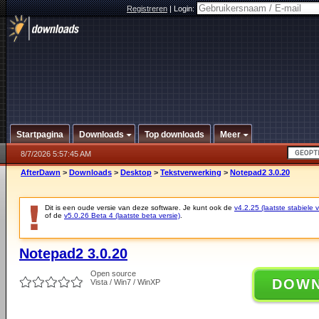
Registreren
|
Login:
Startpagina
Downloads
Top downloads
Meer
8/7/2026 5:57:45 AM
AfterDawn
>
Downloads
>
Desktop
>
Tekstverwerking
>
Notepad2 3.0.20
Dit is een oude versie van deze software. Je kunt ook de
v4.2.25 (laatste stabiele v
of de
v5.0.26 Beta 4 (laatste beta versie)
.
Notepad2 3.0.20
Open source
DOW
Vista / Win7 / WinXP