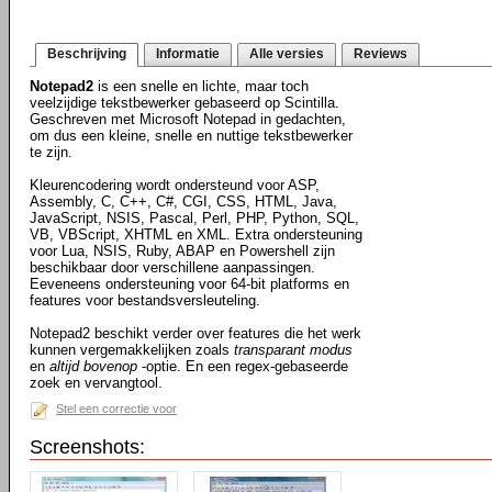
Beschrijving
Informatie
Alle versies
Reviews
Notepad2
is een snelle en lichte, maar toch
veelzijdige tekstbewerker gebaseerd op Scintilla.
Geschreven met Microsoft Notepad in gedachten,
om dus een kleine, snelle en nuttige tekstbewerker
te zijn.
Kleurencodering wordt ondersteund voor ASP,
Assembly, C, C++, C#, CGI, CSS, HTML, Java,
JavaScript, NSIS, Pascal, Perl, PHP, Python, SQL,
VB, VBScript, XHTML en XML. Extra ondersteuning
voor Lua, NSIS, Ruby, ABAP en Powershell zijn
beschikbaar door verschillene aanpassingen.
Eeveneens ondersteuning voor 64-bit platforms en
features voor bestandsversleuteling.
Notepad2 beschikt verder over features die het werk
kunnen vergemakkelijken zoals
transparant modus
en
altijd bovenop
-optie. En een regex-gebaseerde
zoek en vervangtool.
Stel een correctie voor
Screenshots: