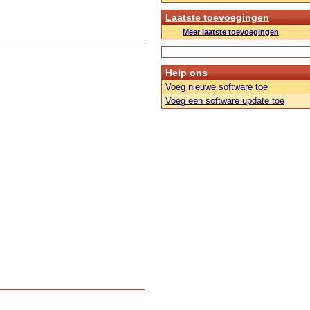
Laatste toevoegingen
Meer laatste toevoegingen
Help ons
Voeg nieuwe software toe
Voeg een software update toe