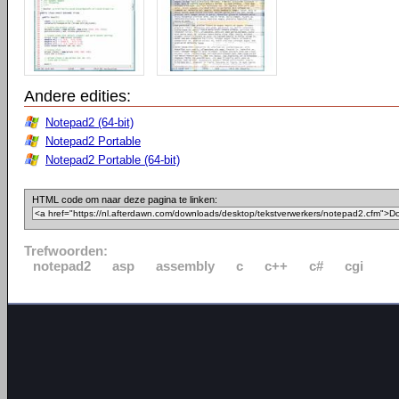
Andere edities:
Notepad2 (64-bit)
Notepad2 Portable
Notepad2 Portable (64-bit)
HTML code om naar deze pagina te linken:
Trefwoorden:
notepad2
asp
assembly
c
c++
c#
cgi