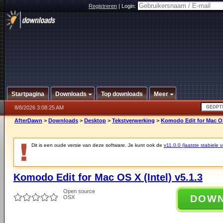
Registreren
|
Login:
Startpagina
Downloads
Top downloads
Meer
8/8/2026 3:08:25 AM
AfterDawn
>
Downloads
>
Desktop
>
Tekstverwerking
>
Komodo Edit for Mac OS 
Dit is een oude versie van deze software. Je kunt ook de
v11.0.0 (laatste stabiele v
Komodo Edit for Mac OS X (Intel) v5.1.3
Open source
DOW
OSX