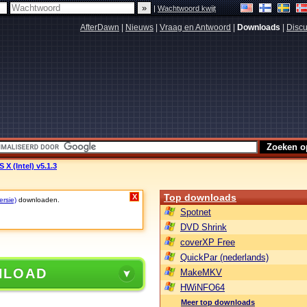
|
Wachtwoord kwijt
AfterDawn
|
Nieuws
|
Vraag en Antwoord
|
Downloads
|
Discu
X (Intel) v5.1.3
Top downloads
X
ersie)
downloaden.
Spotnet
DVD Shrink
coverXP Free
QuickPar (nederlands)
NLOAD
MakeMKV
HWiNFO64
Meer top downloads