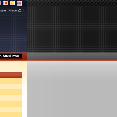
ssie
|
Nieuws2.nl