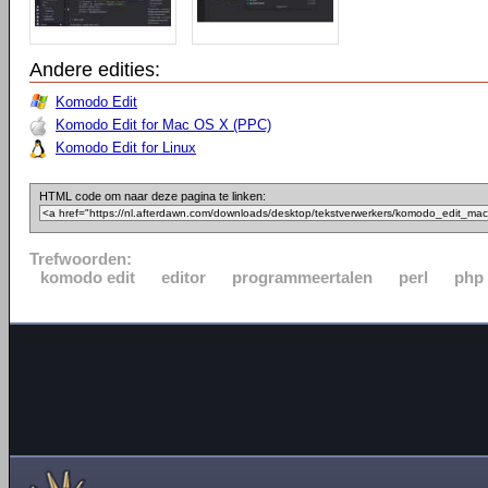
Andere edities:
Komodo Edit
Komodo Edit for Mac OS X (PPC)
Komodo Edit for Linux
HTML code om naar deze pagina te linken:
Trefwoorden:
komodo edit
editor
programmeertalen
perl
php