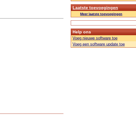
Laatste toevoegingen
Meer laatste toevoegingen
Help ons
Voeg nieuwe software toe
Voeg een software update toe