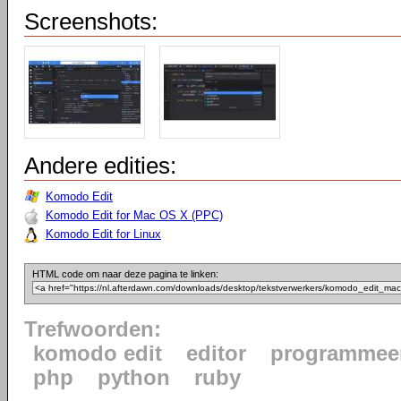
Screenshots:
Andere edities:
Komodo Edit
Komodo Edit for Mac OS X (PPC)
Komodo Edit for Linux
HTML code om naar deze pagina te linken:
Trefwoorden:
komodo edit
editor
programmeer
php
python
ruby