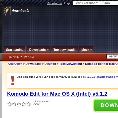
Registreren
|
Login:
Startpagina
Downloads
Top downloads
Meer
8/6/2026 2:51:42 AM
AfterDawn
>
Downloads
>
Desktop
>
Tekstverwerking
>
Komodo Edit for Mac OS 
Dit is een oude versie van deze software. Je kunt ook de
v11.0.0 (laatste stabiele v
Komodo Edit for Mac OS X (Intel) v5.1.2
Open source
DOW
OSX