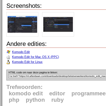
Screenshots:
Andere edities:
Komodo Edit
Komodo Edit for Mac OS X (PPC)
Komodo Edit for Linux
HTML code om naar deze pagina te linken:
Trefwoorden:
komodo edit
editor
programmeer
php
python
ruby