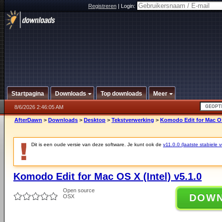
Registreren
|
Login:
Startpagina
Downloads
Top downloads
Meer
8/6/2026 2:46:05 AM
AfterDawn
>
Downloads
>
Desktop
>
Tekstverwerking
>
Komodo Edit for Mac OS 
Dit is een oude versie van deze software. Je kunt ook de
v11.0.0 (laatste stabiele v
Komodo Edit for Mac OS X (Intel) v5.1.0
Open source
DOW
OSX