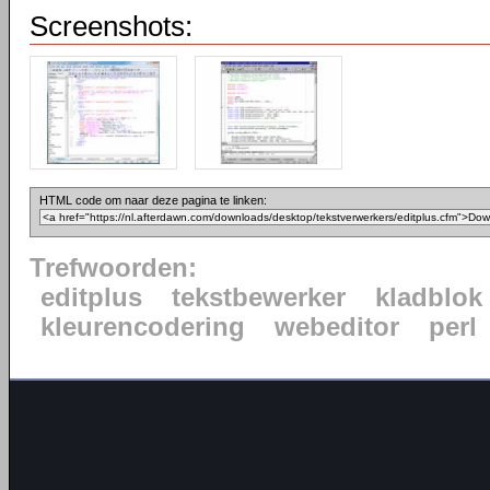
Screenshots:
HTML code om naar deze pagina te linken:
Trefwoorden:
editplus
tekstbewerker
kladblok
kleurencodering
webeditor
perl