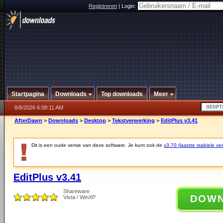
Registreren
|
Login:
Startpagina
Downloads
Top downloads
Meer
8/8/2026 6:08:11 AM
AfterDawn
>
Downloads
>
Desktop
>
Tekstverwerking
>
EditPlus v3.41
Dit is een oude versie van deze software. Je kunt ook de
v3.70 (laatste stabiele ver
EditPlus v3.41
Shareware
DOW
Vista / WinXP