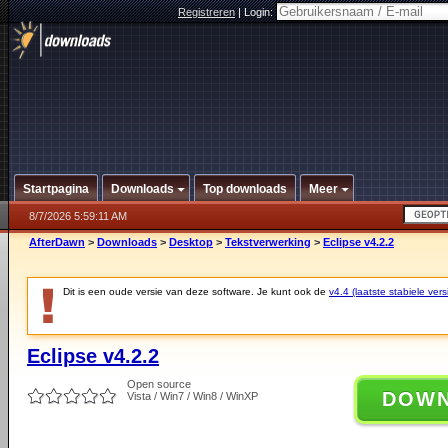
Registreren
|
Login:
Startpagina
Downloads
Top downloads
Meer
8/7/2026 5:59:11 AM
AfterDawn
>
Downloads
>
Desktop
>
Tekstverwerking
>
Eclipse v4.2.2
Dit is een oude versie van deze software. Je kunt ook de
v4.4 (laatste stabiele vers
Eclipse v4.2.2
Open source
DOW
Vista / Win7 / Win8 / WinXP