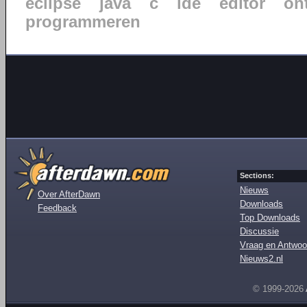
eclipse
java
c
ide
editor
on
programmeren
Sections:
Nieuws
Over AfterDawn
Downloads
Feedback
Top Downloads
Discussie
Vraag en Antwoo
Nieuws2.nl
© 1999-2026