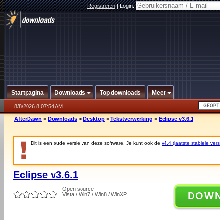
Registreren
|
Login:
Startpagina
Downloads
Top downloads
Meer
8/8/2026 8:07:54 AM
AfterDawn
>
Downloads
>
Desktop
>
Tekstverwerking
>
Eclipse v3.6.1
Dit is een oude versie van deze software. Je kunt ook de
v4.4 (laatste stabiele vers
Eclipse v3.6.1
Open source
DOW
Vista / Win7 / Win8 / WinXP