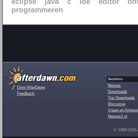
eclipse
java
c
ide
editor
on
programmeren
Sections:
Nieuws
Over AfterDawn
Downloads
Feedback
Top Downloads
Discussie
Vraag en Antwoo
Nieuws2.nl
© 1999-2026