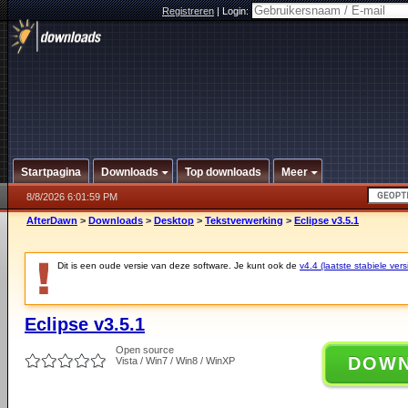
Registreren
|
Login:
Startpagina
Downloads
Top downloads
Meer
8/8/2026 6:01:59 PM
AfterDawn
>
Downloads
>
Desktop
>
Tekstverwerking
>
Eclipse v3.5.1
Dit is een oude versie van deze software. Je kunt ook de
v4.4 (laatste stabiele vers
Eclipse v3.5.1
Open source
DOW
Vista / Win7 / Win8 / WinXP