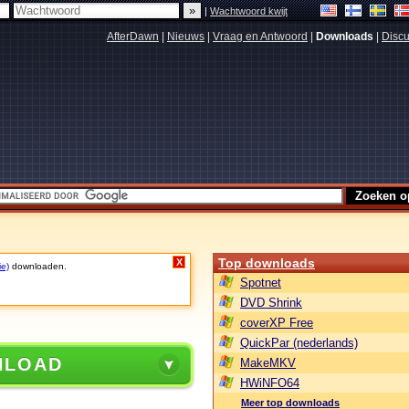
|
Wachtwoord kwijt
AfterDawn
|
Nieuws
|
Vraag en Antwoord
|
Downloads
|
Discu
Top downloads
X
ie)
downloaden.
Spotnet
DVD Shrink
coverXP Free
QuickPar (nederlands)
NLOAD
MakeMKV
HWiNFO64
Meer top downloads