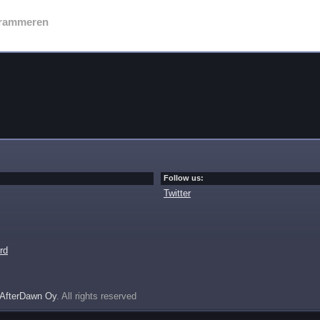
rammeren
Follow us:
Twitter
rd
AfterDawn Oy
. All rights reserved