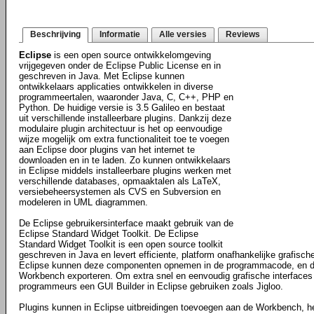
Beschrijving
Informatie
Alle versies
Reviews
Eclipse
is een open source ontwikkelomgeving
vrijgegeven onder de Eclipse Public License en in
geschreven in Java. Met Eclipse kunnen
ontwikkelaars applicaties ontwikkelen in diverse
programmeertalen, waaronder Java, C, C++, PHP en
Python. De huidige versie is 3.5 Galileo en bestaat
uit verschillende installeerbare plugins. Dankzij deze
modulaire plugin architectuur is het op eenvoudige
wijze mogelijk om extra functionaliteit toe te voegen
aan Eclipse door plugins van het internet te
downloaden en in te laden. Zo kunnen ontwikkelaars
in Eclipse middels installeerbare plugins werken met
verschillende databases, opmaaktalen als LaTeX,
versiebeheersystemen als CVS en Subversion en
modeleren in UML diagrammen.
De Eclipse gebruikersinterface maakt gebruik van de
Eclipse Standard Widget Toolkit. De Eclipse
Standard Widget Toolkit is een open source toolkit
geschreven in Java en levert efficiente, platform onafhankelijke grafisc
Eclipse kunnen deze componenten opnemen in de programmacode, en de
Workbench exporteren. Om extra snel en eenvoudig grafische interfaces
programmeurs een GUI Builder in Eclipse gebruiken zoals Jigloo.
Plugins kunnen in Eclipse uitbreidingen toevoegen aan de Workbench, h