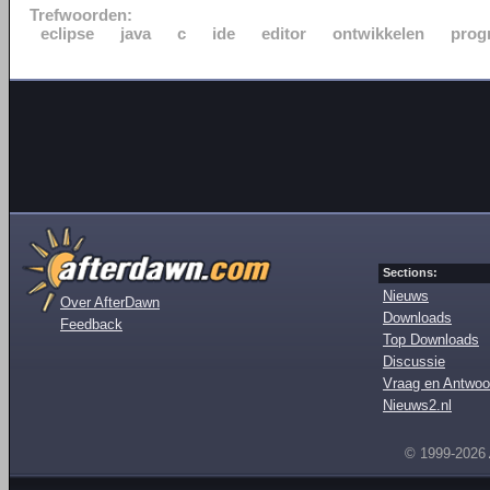
Trefwoorden:
eclipse
java
c
ide
editor
ontwikkelen
prog
Sections:
Nieuws
Over AfterDawn
Downloads
Feedback
Top Downloads
Discussie
Vraag en Antwoo
Nieuws2.nl
© 1999-2026