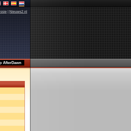
ssie
|
Nieuws2.nl