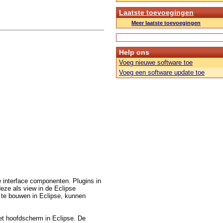
Laatste toevoegingen
Meer laatste toevoegingen
Help ons
Voeg nieuwe software toe
Voeg een software update toe
he interface componenten. Plugins in
ze als view in de Eclipse
 te bouwen in Eclipse, kunnen
et hoofdscherm in Eclipse. De