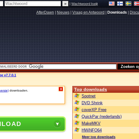
|
Wachtwoord kwijt
AfterDawn
|
Nieuws
|
Vraag en Antwoord
|
Downloads
|
Discu
e v7.7.0.1
Top downloads
X
versie)
downloaden.
Spotnet
DVD Shrink
coverXP Free
QuickPar (nederlands)
NLOAD
MakeMKV
HWiNFO64
Meer top downloads