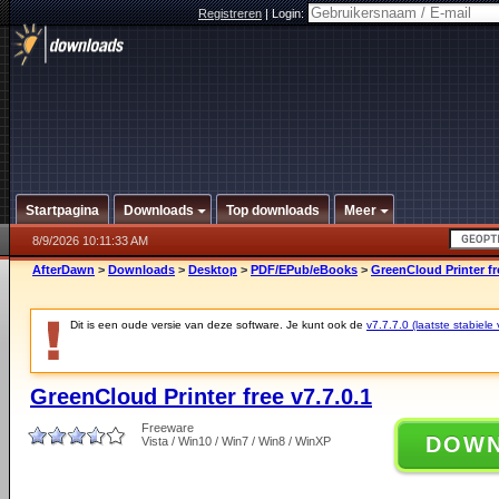
Registreren
|
Login:
Startpagina
Downloads
Top downloads
Meer
8/9/2026 10:11:33 AM
AfterDawn
>
Downloads
>
Desktop
>
PDF/EPub/eBooks
>
GreenCloud Printer fre
Dit is een oude versie van deze software. Je kunt ook de
v7.7.7.0 (laatste stabiele 
GreenCloud Printer free v7.7.0.1
Freeware
DOW
Vista / Win10 / Win7 / Win8 / WinXP