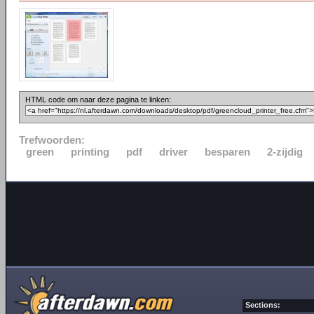
HTML code om naar deze pagina te linken:
Trefwoorden:
green
printing
pdf
driver
besparen
2-zijdig
Sections: