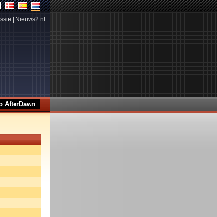
ssie
|
Nieuws2.nl