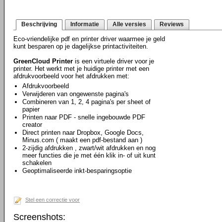
Beschrijving
Informatie
Alle versies
Reviews
Eco-vriendelijke pdf en printer driver waarmee je geld
kunt besparen op je dagelijkse printactiviteiten.
GreenCloud Printer
is een virtuele driver voor je
printer. Het werkt met je huidige printer met een
afdrukvoorbeeld voor het afdrukken met:
Afdrukvoorbeeld
Verwijderen van ongewenste pagina's
Combineren van 1, 2, 4 pagina's per sheet of
papier
Printen naar PDF - snelle ingebouwde PDF
creator
Direct printen naar Dropbox, Google Docs,
Minus.com ( maakt een pdf-bestand aan )
2-zijdig afdrukken , zwart/wit afdrukken en nog
meer functies die je met één klik in- of uit kunt
schakelen
Geoptimaliseerde inkt-besparingsoptie
Stel een correctie voor
Screenshots: