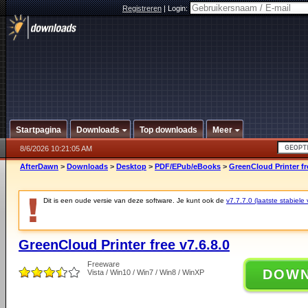
Registreren
|
Login:
Startpagina
Downloads
Top downloads
Meer
8/6/2026 10:21:05 AM
AfterDawn
>
Downloads
>
Desktop
>
PDF/EPub/eBooks
>
GreenCloud Printer fre
Dit is een oude versie van deze software. Je kunt ook de
v7.7.7.0 (laatste stabiele 
GreenCloud Printer free v7.6.8.0
Freeware
DOW
Vista / Win10 / Win7 / Win8 / WinXP