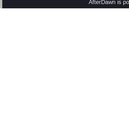
AfterDawn is p