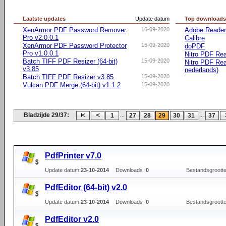
Laatste updates
Update datum
Top download
XenArmor PDF Password Remover
16-09-2020
Adobe Reader 
Pro v2.0.0.1
Calibre
XenArmor PDF Password Protector
16-09-2020
doPDF
Pro v1.0.0.1
Nitro PDF Rea
Batch TIFF PDF Resizer (64-bit)
15-09-2020
Nitro PDF Rea
v3.85
nederlands)
Batch TIFF PDF Resizer v3.85
15-09-2020
Vulcan PDF Merge (64-bit) v1.1.2
15-09-2020
Bladzijde 29/37:
...
...
1
27
28
29
30
31
37
PdfPrinter v7.0
Update datum:
23-10-2014
Downloads :
0
Bestandsgrootte
PdfEditor (64-bit) v2.0
Update datum:
23-10-2014
Downloads :
0
Bestandsgrootte
PdfEditor v2.0