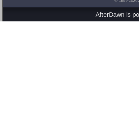
© 1999-2026
AfterDawn is p