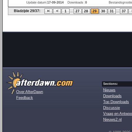
Update datum:
17-09-2014
Downloads :
0
Bestandsgrootte
Bladzijde 29/37:
...
...
1
27
28
29
30
31
37
Sections:
Nieuws
Over AfterDawn
Downloads
Feedback
Top Downloads
Discussie
Vraag en Antwoo
Nieuws2.nl