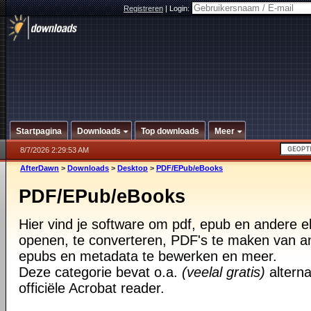
Registreren
|
Login:
Startpagina
Downloads
Top downloads
Meer
8/7/2026 2:29:53 AM
AfterDawn
>
Downloads
>
Desktop
>
PDF/EPub/eBooks
PDF/EPub/eBooks
Hier vind je software om pdf, epub en andere 
openen, te converteren, PDF's te maken van 
epubs en metadata te bewerken en meer.
Deze categorie bevat o.a.
(veelal gratis)
alterna
officiële Acrobat reader.