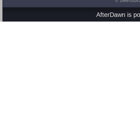
© 1999-2026
AfterDawn is p