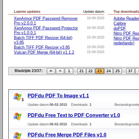
Laatste updates
Update datum
Top download
XenArmor PDF Password Remover
16-09-2020
Adobe Reader 
Pro v2.0.0.1
Calibre
XenArmor PDF Password Protector
16-09-2020
doPDF
Pro v1.0.0.1
Nitro PDF Rea
Batch TIFF PDF Resizer (64-bit)
15-09-2020
Nitro PDF Rea
v3.85
nederlands)
Batch TIFF PDF Resizer v3.85
15-09-2020
Vulcan PDF Merge (64-bit) v1.1.2
15-09-2020
Bladzijde 23/37:
...
...
1
21
22
23
24
25
37
PDFdu PDF To Image v1.1
Update datum:
06-02-2015
Downloads :
1
Bestandsgrootte
PDFdu Free Text to PDF Converter v1.0
Update datum:
06-02-2015
Downloads :
1
Bestandsgrootte
PDFdu Free Merge PDF Files v1.0