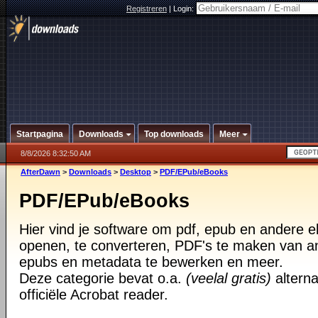
Registreren
|
Login:
Startpagina
Downloads
Top downloads
Meer
8/8/2026 8:32:50 AM
AfterDawn
>
Downloads
>
Desktop
>
PDF/EPub/eBooks
PDF/EPub/eBooks
Hier vind je software om pdf, epub en andere 
openen, te converteren, PDF's te maken van 
epubs en metadata te bewerken en meer.
Deze categorie bevat o.a.
(veelal gratis)
alterna
officiële Acrobat reader.