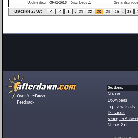
Update datum:
05-02-2015
Downloads :
1
Bestandsgrootte
Bladzijde 23/37:
...
...
1
21
22
23
24
25
37
Sections:
Nieuws
Over AfterDawn
Downloads
Feedback
Top Downloads
Discussie
Vraag en Antwoo
Nieuws2.nl